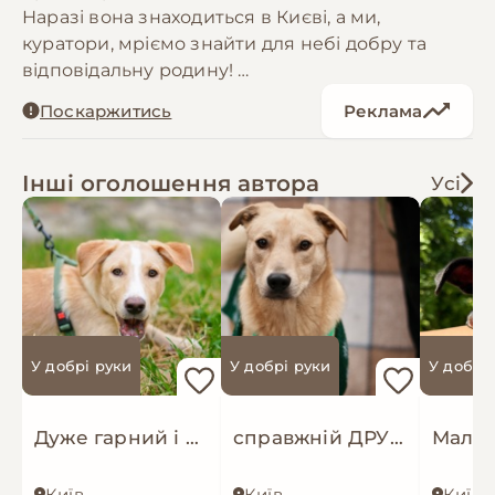
Наразі вона знаходиться в Києві, а ми,
куратори, мріємо знайти для небі добру та
відповідальну родину!
По характеру Белла дуже ніжна та розумна.
Поскаржитись
Реклама
Дружить з іншими песиками. Виросте
середнього розміру
Інші оголошення автора
Усі
У добрі руки
У добрі руки
У добрі
Дуже гарний і розумний цуцик мріє про родину!
справжній ДРУГ Майкі шукає родину!
Київ
Київ
Київ