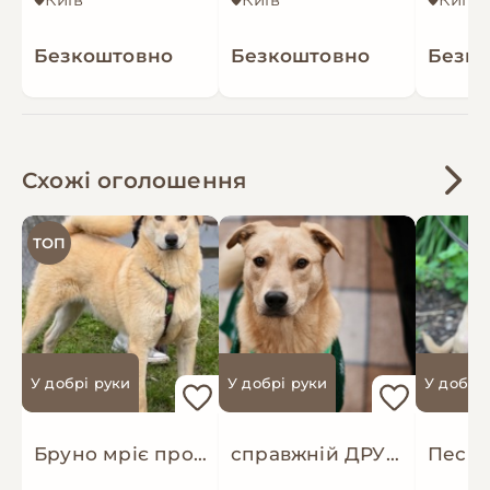
Безкоштовно
Безкоштовно
Безк
Схожі оголошення
ТОП
У добрі руки
У добрі руки
У добрі
Бруно мріє про родину!
справжній ДРУГ Майкі шукає родину!