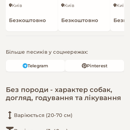
Київ
Київ
Київ
Безкоштовно
Безкоштовно
Безк
Більше песиків у соцмережах:
Telegram
Pinterest
Без породи - характер собак,
догляд, годування та лікування
Варіюється (20-70 см)