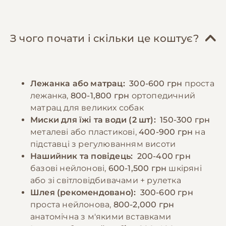
курятина, індичка), субпродукти, овочі,
ключову роль у формуванні врівноваженого
крупи. Важливо забезпечити достатню
характеру. Рекомендується починати
кількість білків, жирів та вуглеводів у
навчання базовим командам з раннього віку,
З чого почати і скільки це коштує?
правильному співвідношенні. Дорослих
використовуючи позитивне підкріплення.
собак рекомендується годувати 2-3 рази на
Регулярні відвідування ветеринара,
день, цуценят - частіше, відповідно до віку.
вакцинація та профілактика паразитів є
Лежанка або матрац:
300-600 грн
проста
Порції мають відповідати розміру та
обов'язковими елементами догляду.
лежанка,
800-1,800 грн
ортопедичний
енергетичним потребам собаки. Необхідно
матрац для великих собак
забезпечити постійний доступ до свіжої
−10% на зоотовари
Миски для їжі та води (2 шт):
150-300 грн
🎁
води та слідкувати за реакцією організму на
За промокодом E-PET
металеві або пластикові,
400-900 грн
на
різні продукти.
підставці з регулюванням висоти
Нашийник та повідець:
200-400 грн
базові нейлонові,
600-1,500 грн
шкіряні
−10% на зоотовари
🎁
За промокодом E-PET
або зі світловідбивачами + рулетка
Шлея (рекомендовано):
300-600 грн
проста нейлонова,
800-2,000 грн
анатомічна з м'якими вставками