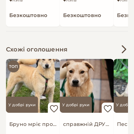
Безкоштовно
Безкоштовно
Безк
Схожі оголошення
ТОП
У добрі руки
У добрі руки
У добрі
Бруно мріє про родину!
справжній ДРУГ Майкі шукає родину!