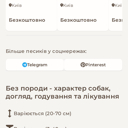
Київ
Київ
Київ
Безкоштовно
Безкоштовно
Безк
Більше песиків у соцмережах:
Telegram
Pinterest
Без породи - характер собак,
догляд, годування та лікування
Варіюється (20-70 см)