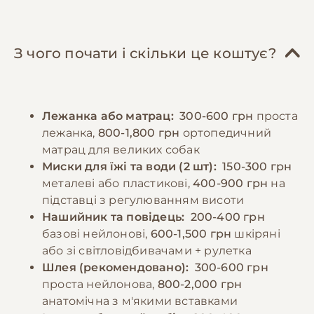
курятина, індичка), субпродукти, овочі,
ключову роль у формуванні врівноваженого
крупи. Важливо забезпечити достатню
характеру. Рекомендується починати
кількість білків, жирів та вуглеводів у
навчання базовим командам з раннього віку,
З чого почати і скільки це коштує?
правильному співвідношенні. Дорослих
використовуючи позитивне підкріплення.
собак рекомендується годувати 2-3 рази на
Регулярні відвідування ветеринара,
день, цуценят - частіше, відповідно до віку.
вакцинація та профілактика паразитів є
Лежанка або матрац:
300-600 грн
проста
Порції мають відповідати розміру та
обов'язковими елементами догляду.
лежанка,
800-1,800 грн
ортопедичний
енергетичним потребам собаки. Необхідно
матрац для великих собак
забезпечити постійний доступ до свіжої
−10% на зоотовари
Миски для їжі та води (2 шт):
150-300 грн
🎁
води та слідкувати за реакцією організму на
За промокодом E-PET
металеві або пластикові,
400-900 грн
на
різні продукти.
підставці з регулюванням висоти
Нашийник та повідець:
200-400 грн
базові нейлонові,
600-1,500 грн
шкіряні
−10% на зоотовари
🎁
За промокодом E-PET
або зі світловідбивачами + рулетка
Шлея (рекомендовано):
300-600 грн
проста нейлонова,
800-2,000 грн
анатомічна з м'якими вставками