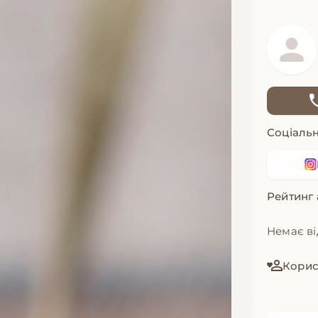
Соціальн
Рейтинг
Немає ві
Корист