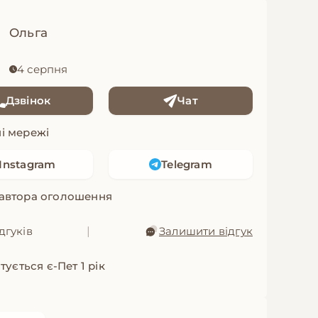
Ольга
4 серпня
Дзвінок
Чат
і мережі
Instagram
Telegram
 автора оголошення
дгуків
|
Залишити відгук
ується є-Пет 1 рік