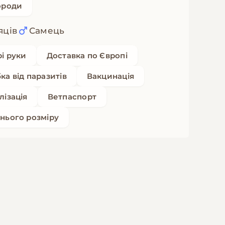
ороди
яців
Самець
рі руки
Доставка по Європі
ка від паразитів
Вакцинація
лізація
Ветпаспорт
нього розміру