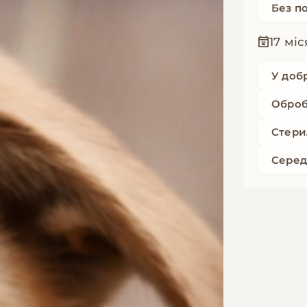
Без п
17 міс
У доб
Оброб
Стери
Серед