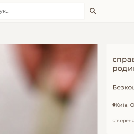
спра
роди
Безко
Київ,
створено