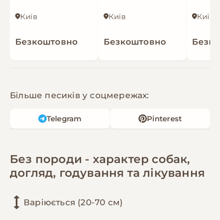
📞 096 036 08 58 — Крістіна, Київ
Київ
Київ
Київ
Безкоштовно
Безкоштовно
Безк
Більше песиків у соцмережах:
Telegram
Pinterest
Без породи - характер собак,
догляд, годування та лікування
Варіюється (20-70 см)