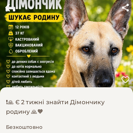
❗🙏 Є 2 тижні знайти Дімончику
родину 🙏🧡
Безкоштовно