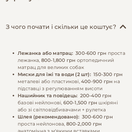
включати нежирне м'ясо (яловичина,
Соціалізація та дресирування відіграють
курятина, індичка), субпродукти, овочі,
ключову роль у формуванні врівноваженого
крупи. Важливо забезпечити достатню
характеру. Рекомендується починати
кількість білків, жирів та вуглеводів у
навчання базовим командам з раннього віку,
З чого почати і скільки це коштує?
правильному співвідношенні. Дорослих
використовуючи позитивне підкріплення.
собак рекомендується годувати 2-3 рази на
Регулярні відвідування ветеринара,
день, цуценят - частіше, відповідно до віку.
вакцинація та профілактика паразитів є
Лежанка або матрац:
300-600 грн
проста
Порції мають відповідати розміру та
обов'язковими елементами догляду.
лежанка,
800-1,800 грн
ортопедичний
енергетичним потребам собаки. Необхідно
матрац для великих собак
забезпечити постійний доступ до свіжої
−10% на зоотовари
Миски для їжі та води (2 шт):
150-300 грн
🎁
води та слідкувати за реакцією організму на
За промокодом E-PET
металеві або пластикові,
400-900 грн
на
різні продукти.
підставці з регулюванням висоти
Нашийник та повідець:
200-400 грн
базові нейлонові,
600-1,500 грн
шкіряні
−10% на зоотовари
🎁
За промокодом E-PET
або зі світловідбивачами + рулетка
Шлея (рекомендовано):
300-600 грн
проста нейлонова,
800-2,000 грн
анатомічна з м'якими вставками