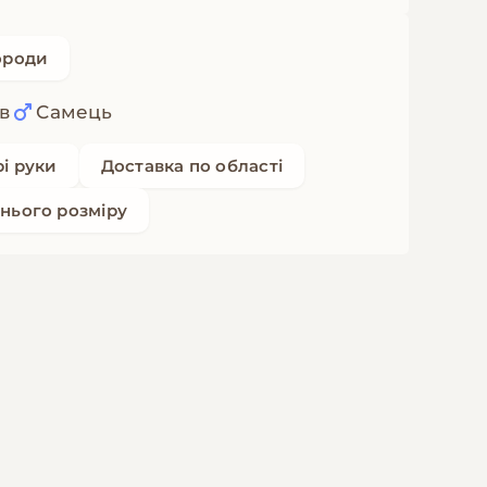
ороди
ів
Самець
рі руки
Доставка по області
нього розміру