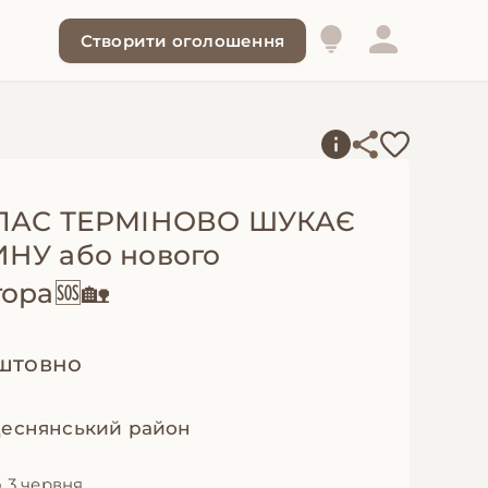
Створити оголошення
ІЛАС ТЕРМІНОВО ШУКАЄ
НУ або нового
ора🆘🏡
штовно
Деснянський район
 3 червня