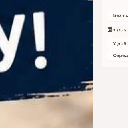
Без п
5 рок
У доб
Серед