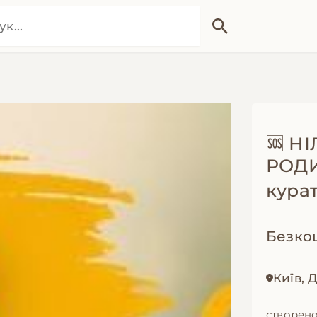
🆘 Н
РОДИ
курат
Безко
Київ, 
створено