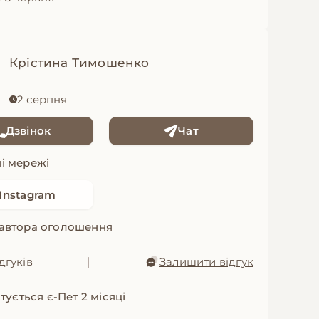
Крістина Тимошенко
2 серпня
Дзвінок
Чат
і мережі
Instagram
 автора оголошення
дгуків
|
Залишити відгук
тується є-Пет 2 місяці