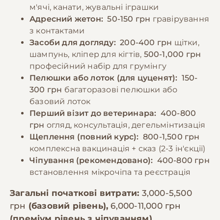
м'ячі, канати, жувальні іграшки
Адресний жетон:
50-150 грн
гравірування
з контактами
Засоби для догляду:
200-400 грн
щітки,
шампунь, кліпер для кігтів,
500-1,000 грн
професійний набір для грумінгу
Пелюшки або лоток (для цуценят):
150-
300 грн
багаторазові пелюшки або
базовий лоток
Перший візит до ветеринара:
400-800
грн
огляд, консультація, дегельмінтизація
Щеплення (повний курс):
800-1,500 грн
комплексна вакцинація + сказ (2-3 ін'єкції)
Чіпування (рекомендовано):
400-800 грн
встановлення мікрочіпа та реєстрація
Загальні початкові витрати:
3,000-5,500
грн
(базовий рівень),
6,000-11,000 грн
(преміум рівень з чіпуванням)