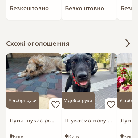
Безкоштовно
Безкоштовно
Безк
Схожі оголошення
У добрі руки
У добрі руки
У добрі
Луна шукає родину
Шукаємо нову родину покинутим собачкам
Київ
Київ
Київ