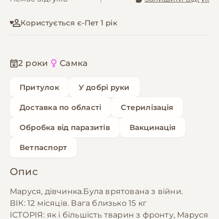
Користується є-Пет 1 рік
2 роки
Самка
Притулок
У добрі руки
Доставка по області
Стерилізація
Обробка від паразитів
Вакцинація
Ветпаспорт
Опис
Маруся, дівчинка.Була врятована з війни.
ВІК: 12 місяців. Вага близько 15 кг
ІСТОРІЯ: як і більшість тварин з фронту, Маруся