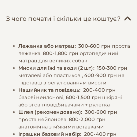
курятина, індичка), субпродукти, овочі,
ключову роль у формуванні врівноваженого
крупи. Важливо забезпечити достатню
характеру. Рекомендується починати
кількість білків, жирів та вуглеводів у
навчання базовим командам з раннього віку,
З чого почати і скільки це коштує?
правильному співвідношенні. Дорослих
використовуючи позитивне підкріплення.
собак рекомендується годувати 2-3 рази на
Регулярні відвідування ветеринара,
день, цуценят - частіше, відповідно до віку.
вакцинація та профілактика паразитів є
Лежанка або матрац:
300-600 грн
проста
Порції мають відповідати розміру та
обов'язковими елементами догляду.
лежанка,
800-1,800 грн
ортопедичний
енергетичним потребам собаки. Необхідно
матрац для великих собак
забезпечити постійний доступ до свіжої
−10% на зоотовари
Миски для їжі та води (2 шт):
150-300 грн
🎁
води та слідкувати за реакцією організму на
За промокодом E-PET
металеві або пластикові,
400-900 грн
на
різні продукти.
підставці з регулюванням висоти
Нашийник та повідець:
200-400 грн
базові нейлонові,
600-1,500 грн
шкіряні
−10% на зоотовари
🎁
За промокодом E-PET
або зі світловідбивачами + рулетка
Шлея (рекомендовано):
300-600 грн
проста нейлонова,
800-2,000 грн
анатомічна з м'якими вставками
Іграшки базовий набір:
200-400 грн