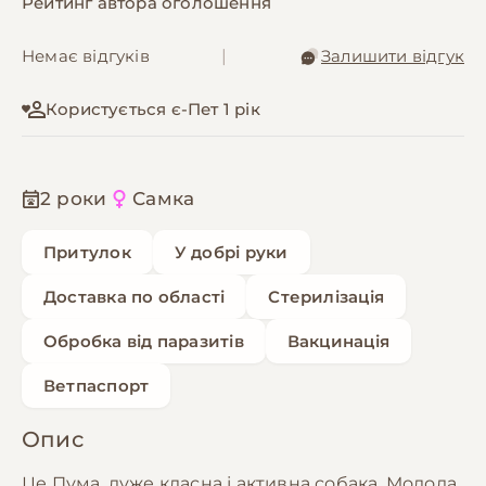
Рейтинг автора оголошення
Немає відгуків
|
Залишити відгук
Користується є-Пет 1 рік
2 роки
Самка
Притулок
У добрі руки
Доставка по області
Стерилізація
Обробка від паразитів
Вакцинація
Ветпаспорт
Опис
Це Пума, дуже класна і активна собака. Молода,