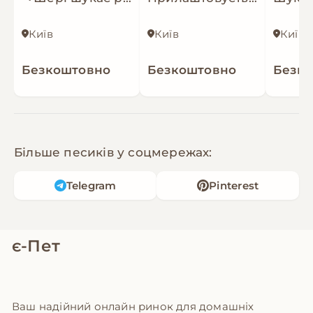
Київ
Київ
Київ
Безкоштовно
Безкоштовно
Безк
Більше песиків у соцмережах:
Telegram
Pinterest
є-Пет
Ваш надійний онлайн ринок для домашніх