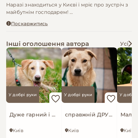
Наразі знаходиться у Києві і мріє про зустріч з
майбутнім господарем!
Має усі вакцини. Здоров.
Поскаржитись
Вирос середнього розміру, 20кг
Дуже компанійський та безпроблемний)
Інші оголошення автора
Усі
У добрі руки
У добрі руки
У добрі
Дуже гарний і розумний цуцик мріє про родину!
справжній ДРУГ Майкі шукає родину!
Київ
Київ
Київ