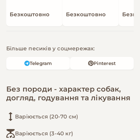
Безкоштовно
Безкоштовно
Безк
Більше песиків у соцмережах:
Telegram
Pinterest
Без породи - характер собак,
догляд, годування та лікування
Варіюється (20-70 см)
Варіюється (3-40 кг)