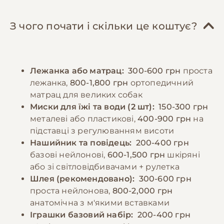
крупи. Важливо забезпечити достатню
характеру. Рекомендується починати
кількість білків, жирів та вуглеводів у
навчання базовим командам з раннього віку,
З чого почати і скільки це коштує?
правильному співвідношенні. Дорослих
використовуючи позитивне підкріплення.
собак рекомендується годувати 2-3 рази на
Регулярні відвідування ветеринара,
день, цуценят - частіше, відповідно до віку.
вакцинація та профілактика паразитів є
Лежанка або матрац:
300-600 грн
проста
Порції мають відповідати розміру та
обов'язковими елементами догляду.
лежанка,
800-1,800 грн
ортопедичний
енергетичним потребам собаки. Необхідно
матрац для великих собак
забезпечити постійний доступ до свіжої
−10% на зоотовари
Миски для їжі та води (2 шт):
150-300 грн
🎁
води та слідкувати за реакцією організму на
За промокодом E-PET
металеві або пластикові,
400-900 грн
на
різні продукти.
підставці з регулюванням висоти
Нашийник та повідець:
200-400 грн
базові нейлонові,
600-1,500 грн
шкіряні
−10% на зоотовари
🎁
За промокодом E-PET
або зі світловідбивачами + рулетка
Шлея (рекомендовано):
300-600 грн
проста нейлонова,
800-2,000 грн
анатомічна з м'якими вставками
Іграшки базовий набір:
200-400 грн