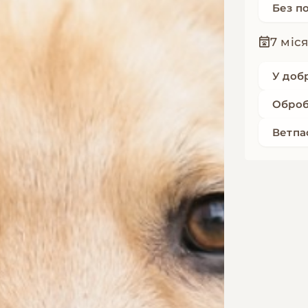
Без п
7 міс
У доб
Оброб
Ветпа