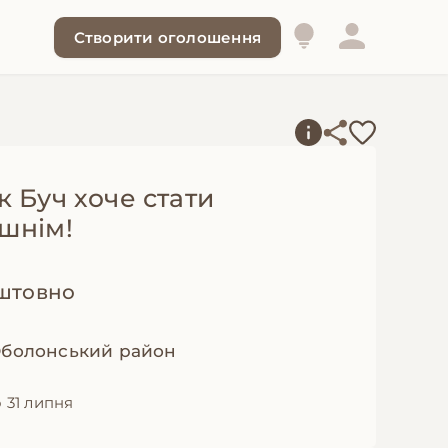
Створити оголошення
 Буч хоче стати
шнім!
штовно
 Оболонський район
 31 липня