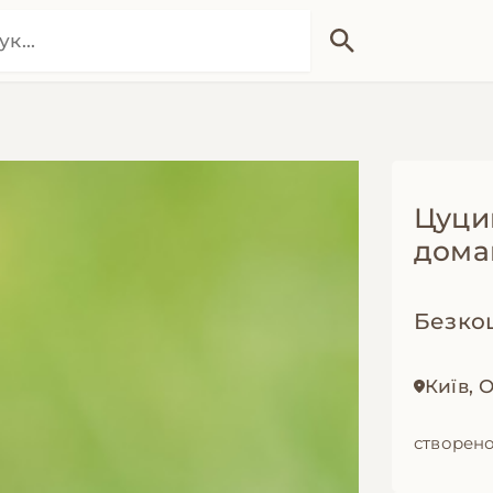
Цуцик
дома
Безко
Київ,
створено