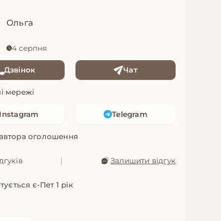
Ольга
4 серпня
Дзвінок
Чат
і мережі
Instagram
Telegram
 автора оголошення
дгуків
|
Залишити відгук
ується є-Пет 1 рік