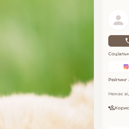
Соціальн
Рейтинг
Немає ві
Корист