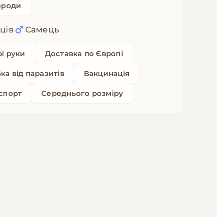
ороди
яців
Самець
рі руки
Доставка по Європі
ка від паразитів
Вакцинація
спорт
Середнього розміру