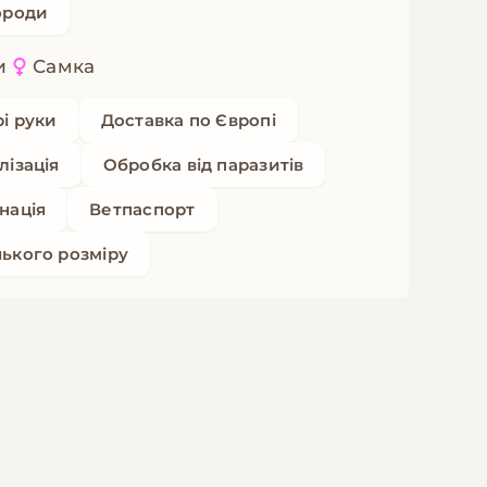
ороди
и
Самка
рі руки
Доставка по Європі
лізація
Обробка від паразитів
нація
Ветпаспорт
ького розміру