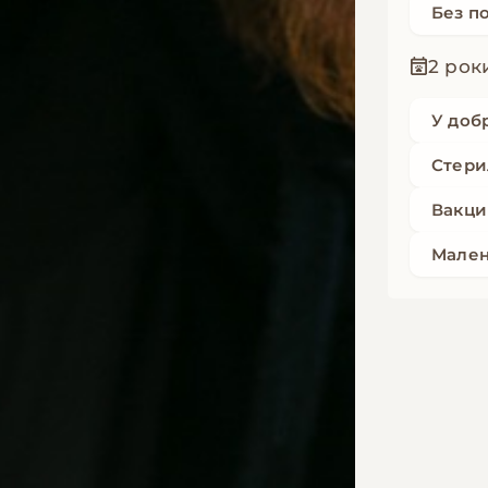
Без п
2 рок
У доб
Стери
Вакци
Мален