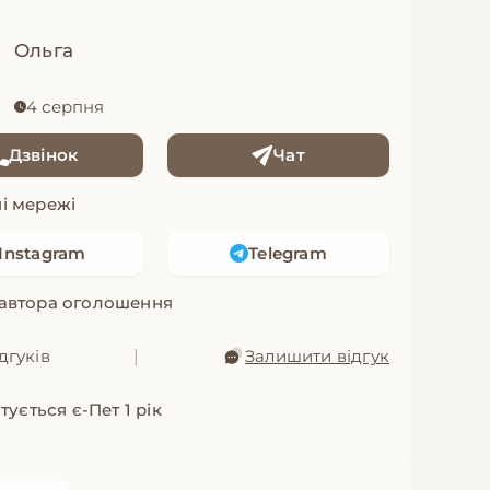
Ольга
4 серпня
Дзвінок
Чат
і мережі
Instagram
Telegram
 автора оголошення
дгуків
|
Залишити відгук
ується є-Пет 1 рік