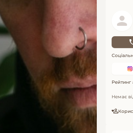
Соціальн
Рейтинг
Немає ві
Корист