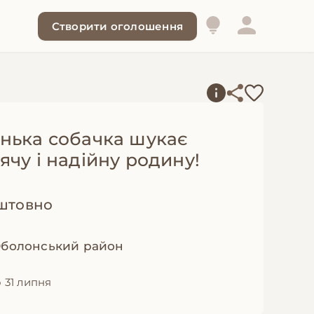
Створити оголошення
нька собачка шукає
чу і надійну родину!
штовно
 Оболонський район
 31 липня