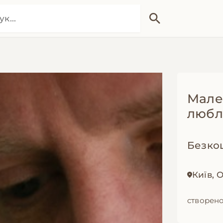
Мале
любля
Безко
Київ,
створено