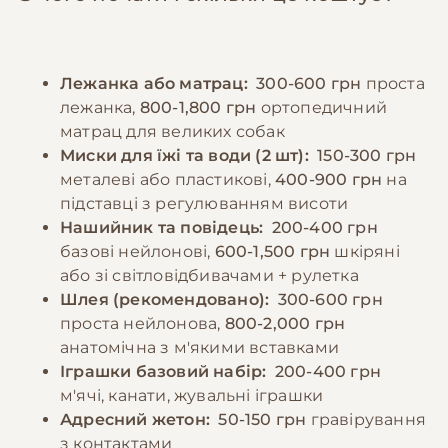
правильному співвідношенні. Дорослих
використовуючи позитивне підкріплення.
собак рекомендується годувати 2-3 рази на
Регулярні відвідування ветеринара,
день, цуценят - частіше, відповідно до віку.
вакцинація та профілактика паразитів є
Лежанка або матрац:
300-600 грн
проста
Порції мають відповідати розміру та
обов'язковими елементами догляду.
лежанка,
800-1,800 грн
ортопедичний
енергетичним потребам собаки. Необхідно
матрац для великих собак
забезпечити постійний доступ до свіжої
−10% на зоотовари
Миски для їжі та води (2 шт):
150-300 грн
🎁
води та слідкувати за реакцією організму на
За промокодом E-PET
металеві або пластикові,
400-900 грн
на
різні продукти.
підставці з регулюванням висоти
Нашийник та повідець:
200-400 грн
базові нейлонові,
600-1,500 грн
шкіряні
−10% на зоотовари
🎁
За промокодом E-PET
або зі світловідбивачами + рулетка
Шлея (рекомендовано):
300-600 грн
проста нейлонова,
800-2,000 грн
анатомічна з м'якими вставками
Іграшки базовий набір:
200-400 грн
м'ячі, канати, жувальні іграшки
Адресний жетон:
50-150 грн
гравірування
з контактами