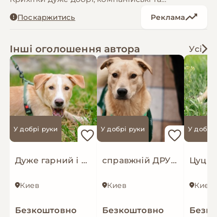
орієнтовані на людину!
Поскаржитись
Реклама
Мама метис такси - 11кг, тато - 10кг
Інші оголошення автора
Усі
У добрі руки
У добрі руки
У добрі
Дуже гарний і розумний цуцик мріє про родину!
справжній ДРУГ Майкі шукає родину!
Киев
Киев
Киев
Безкоштовно
Безкоштовно
Безк