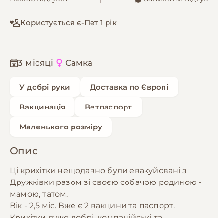
Користується є-Пет 1 рік
3 місяці
Самка
У добрі руки
Доставка по Європі
Вакцинація
Ветпаспорт
Маленького розміру
Опис
Ці крихітки нещодавно були евакуйовані з
Дружківки разом зі своєю собачою родиною -
мамою, татом.
Вік - 2,5 міс. Вже є 2 вакцини та паспорт.
Крихітки дуже добрі, компанійські та