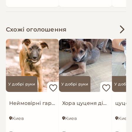
Схожі оголошення
У добрі руки
У добрі руки
У добрі
Неймовірні гарнюні шукають дім!
Хора цуценя дівчинка, метис хаскі
Киев
Киев
Киев