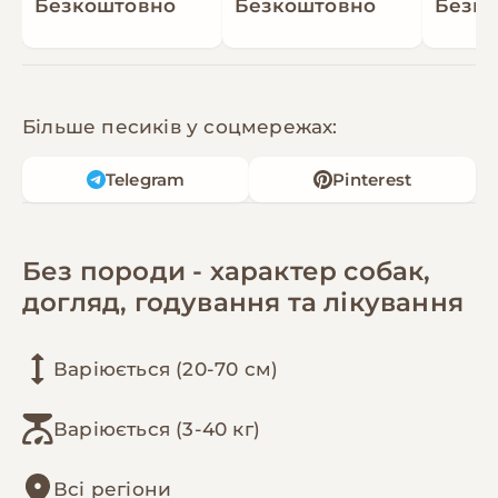
Безкоштовно
Безкоштовно
Безк
Більше песиків у соцмережах:
Telegram
Pinterest
Без породи - характер собак,
догляд, годування та лікування
Варіюється (20-70 см)
Варіюється (3-40 кг)
Всі регіони