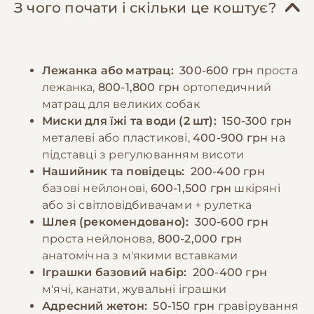
кількість білків, жирів та вуглеводів у
навчання базовим командам з раннього віку,
З чого почати і скільки це коштує?
правильному співвідношенні. Дорослих
використовуючи позитивне підкріплення.
собак рекомендується годувати 2-3 рази на
Регулярні відвідування ветеринара,
день, цуценят - частіше, відповідно до віку.
вакцинація та профілактика паразитів є
Лежанка або матрац:
300-600 грн
проста
Порції мають відповідати розміру та
обов'язковими елементами догляду.
лежанка,
800-1,800 грн
ортопедичний
енергетичним потребам собаки. Необхідно
матрац для великих собак
забезпечити постійний доступ до свіжої
−10% на зоотовари
Миски для їжі та води (2 шт):
150-300 грн
🎁
води та слідкувати за реакцією організму на
За промокодом E-PET
металеві або пластикові,
400-900 грн
на
різні продукти.
підставці з регулюванням висоти
Нашийник та повідець:
200-400 грн
базові нейлонові,
600-1,500 грн
шкіряні
−10% на зоотовари
🎁
За промокодом E-PET
або зі світловідбивачами + рулетка
Шлея (рекомендовано):
300-600 грн
проста нейлонова,
800-2,000 грн
анатомічна з м'якими вставками
Іграшки базовий набір:
200-400 грн
м'ячі, канати, жувальні іграшки
Адресний жетон:
50-150 грн
гравірування