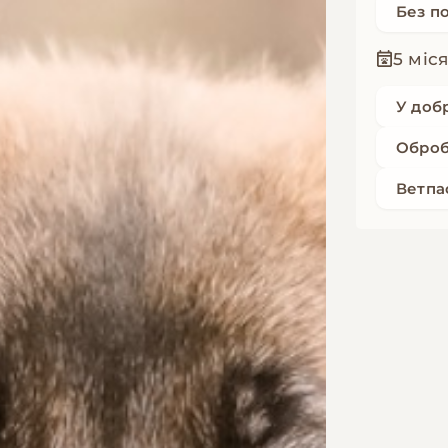
Без п
5 міс
У доб
Оброб
Ветпа