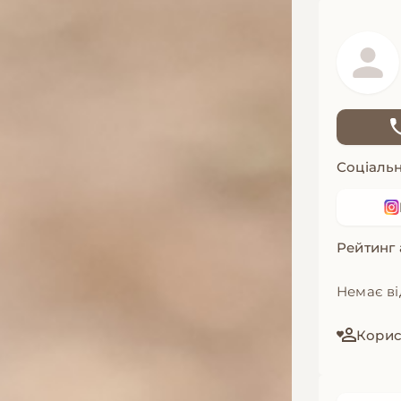
Соціальн
Рейтинг
Немає ві
Корист