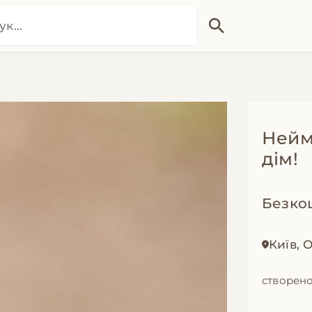
Нейм
дім!
Безко
Київ,
створено