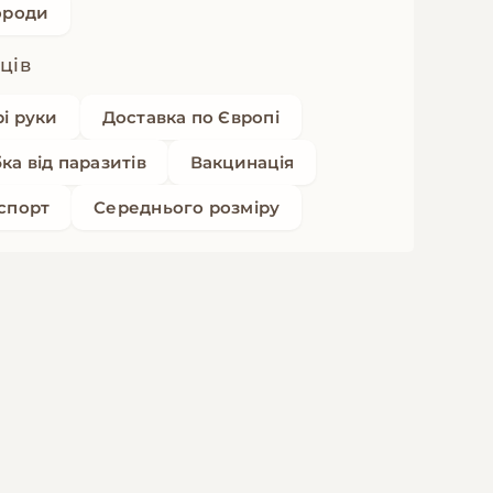
ороди
яців
рі руки
Доставка по Європі
ка від паразитів
Вакцинація
спорт
Середнього розміру