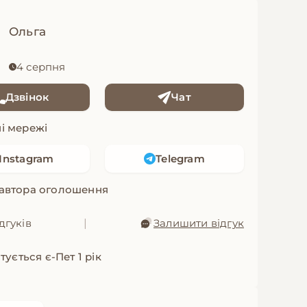
Ольга
4 серпня
Дзвінок
Чат
і мережі
Instagram
Telegram
 автора оголошення
дгуків
|
Залишити відгук
ується є-Пет 1 рік