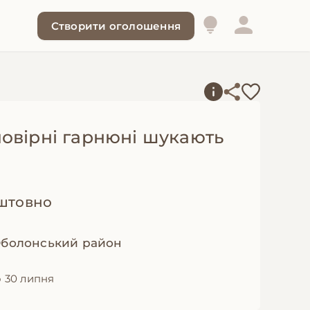
Створити оголошення
овірні гарнюні шукають
штовно
 Оболонський район
 30 липня