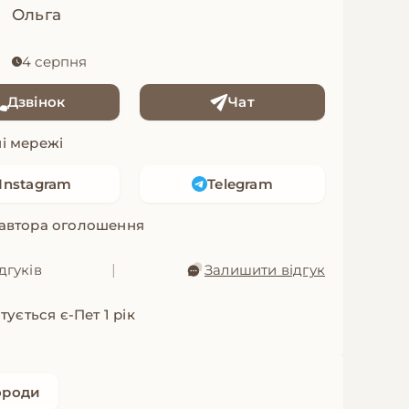
Ольга
4 серпня
Дзвінок
Чат
і мережі
Instagram
Telegram
 автора оголошення
дгуків
|
Залишити відгук
ується є-Пет 1 рік
ороди