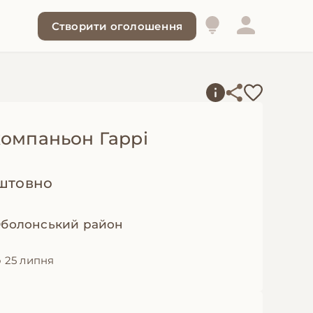
Створити оголошення
компаньон Гаррі
штовно
 Оболонський район
 25 липня