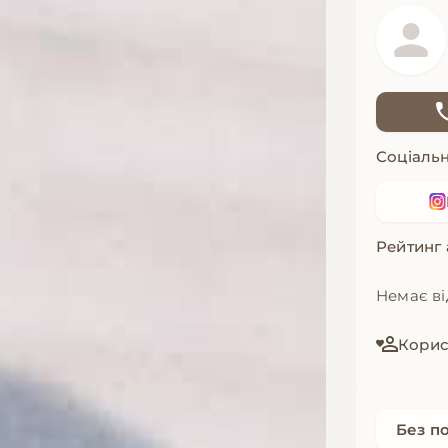
Соціальн
Рейтинг
Немає ві
Корист
Без п