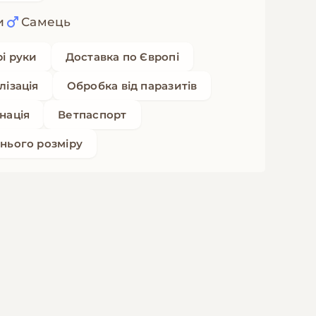
и
Самець
рі руки
Доставка по Європі
лізація
Обробка від паразитів
нація
Ветпаспорт
нього розміру