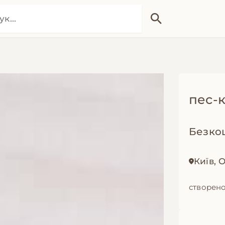
пес-
Безко
Київ,
створено