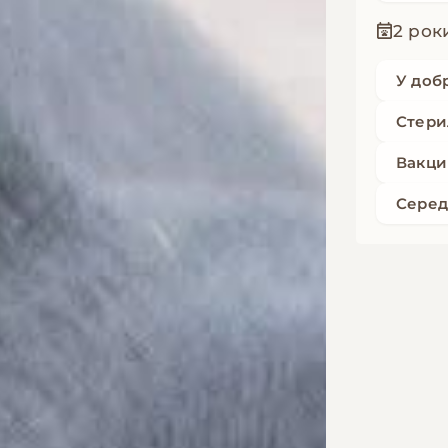
2 рок
У доб
Стери
Вакци
Серед