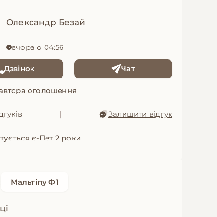
Олександр Безай
вчора о 04:56
Дзвінок
Чат
 автора оголошення
дгуків
|
Залишити відгук
тується є-Пет 2 роки
:
Мальтіпу Ф1
ці