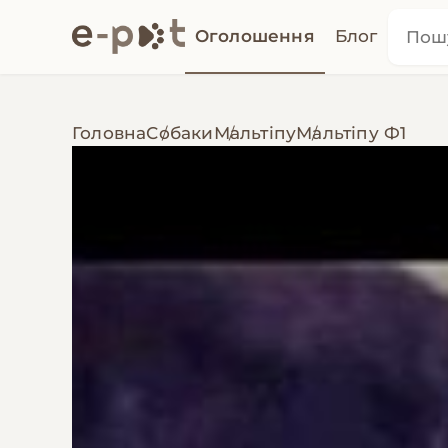
Оголошення
Блог
Головна
Собаки
Мальтіпу
Мальтіпу Ф1