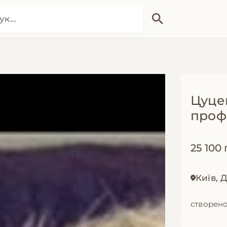
Цуцен
проф
25 100 
Київ,
створено