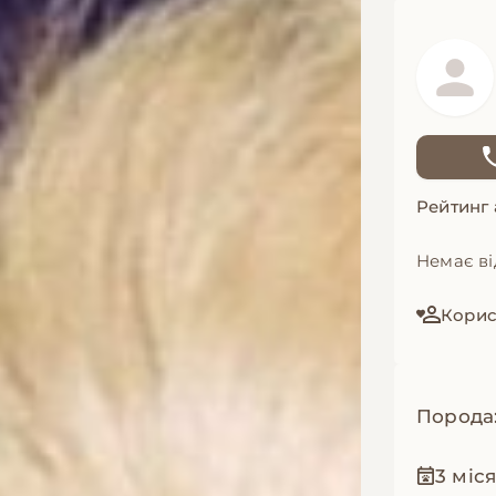
Рейтинг
Немає ві
Корис
Порода
3 міся