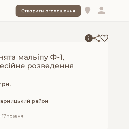
Створити оголошення
ята мальіпу Ф-1,
есійне розведення
грн.
 Дарницький район
 17 травня