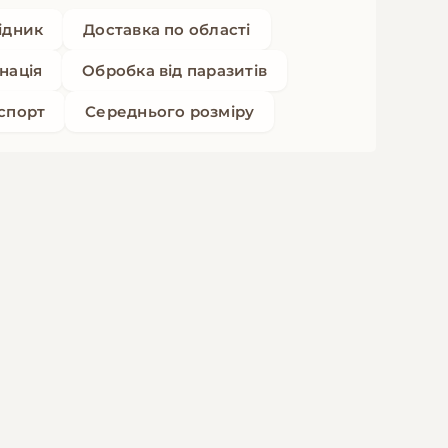
ідник
Доставка по області
нація
Обробка від паразитів
спорт
Середнього розміру