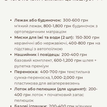
свіжої води. Слід бути обережними з
теплий одяг під час холодної погоди. Також
ласощами - вони повинні складати не
необхідно регулярно чистити зуби для
більше 10% від денного раціону. Важливо
запобігання зубного каменю та захворювань
Лежак або будиночок:
300-600 грн
враховувати індивідуальні особливості
ясен.
м'який лежак,
800-1,800 грн
будиночок з
собаки та можливі алергічні реакції. При
ортопедичним матрацом
зміні раціону необхідно робити це
−10% на зоотовари
Миски для їжі та води (2 шт):
150-300 грн
🎁
поступово, щоб уникнути проблем з
За промокодом E-PET
керамічні або нержавіючі,
400-800 грн
на
травленням. Також рекомендується
підставці з автопоїлкою
додавати до раціону вітамінні добавки після
Нашийник і повідець:
200-400 грн
консультації з ветеринаром.
базовий комплект,
600-1,200 грн
шлея +
рулетка преміум
Переноска:
400-700 грн
текстильна
−10% на зоотовари
🎁
сумка-переноска,
1,000-2,000 грн
За промокодом E-PET
пластикова для авіаперевезень
Лоток або пелюшки (для цуценят):
200-
400 грн
лоток + початковий запас
пелюшок
Базові іграшки:
200-400 грн
м'ячики,