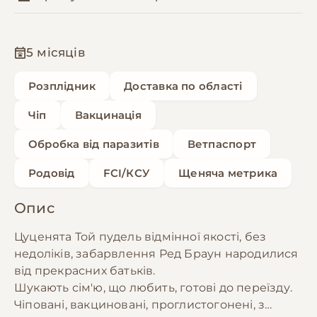
5 місяців
Розплідник
Доставка по області
Чіп
Вакцинація
Обробка від паразитів
Ветпаспорт
Родовід
FCI/КСУ
Щеняча метрика
Опис
Цуценята Той пудель відмінної якості, без
недоліків, забарвлення Ред Браун народилися
від прекрасних батьків.
Шукають сім'ю, що любить, готові до переїзду.
Чіповані, вакциновані, проглистогонені, з