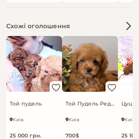
Схожі оголошення
Той пудель
Той Пудель Ред Браун
Київ
Київ
Київ
25 000 грн.
700$
25 100