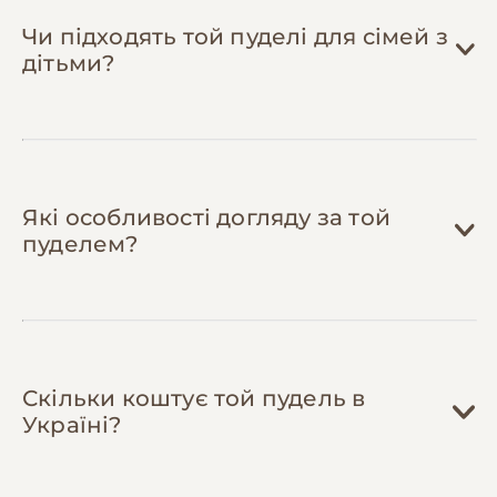
промокодами на корми, рекомендаціями
доступних ветеринарів та грумерів, можна
Чи підходять той пуделі для сімей з
купити або обміняти одяг, який собака
дітьми?
переросла.
Які особливості догляду за той
пуделем?
Скільки коштує той пудель в
Україні?