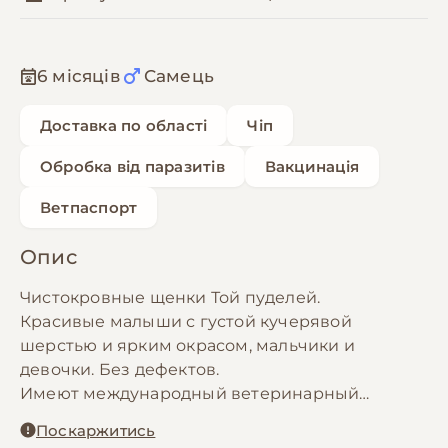
6 місяців
Самець
Доставка по області
Чіп
Обробка від паразитів
Вакцинація
Ветпаспорт
Опис
Чистокровные щенки Той пуделей.
Красивые малыши с густой кучерявой
шерстью и ярким окрасом, мальчики и
девочки. Без дефектов.
Имеют международный ветеринарный
паспорт, вакцинация по возрасту, по Вашему
Поскаржитись
желанию чипируем, бесплатно!