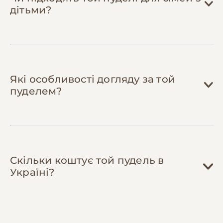
купити або обміняти одяг, який собака
дітьми?
переросла.
Які особливості догляду за той
пуделем?
Скільки коштує той пудель в
Україні?