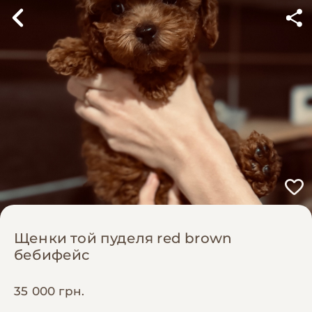
Щенки той пуделя red brown
бебифейс
35 000 грн.