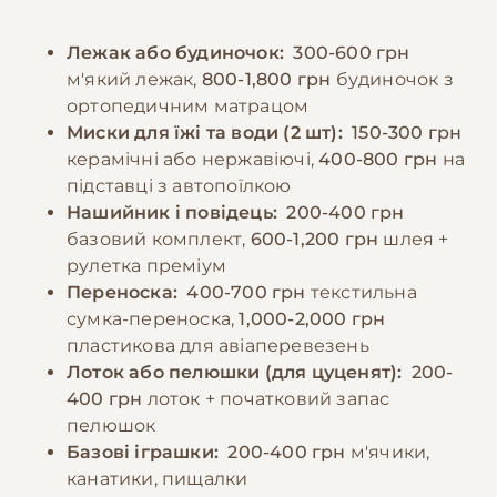
ласощами - вони повинні складати не
необхідно регулярно чистити зуби для
більше 10% від денного раціону. Важливо
запобігання зубного каменю та захворювань
Лежак або будиночок:
300-600 грн
враховувати індивідуальні особливості
ясен.
м'який лежак,
800-1,800 грн
будиночок з
собаки та можливі алергічні реакції. При
ортопедичним матрацом
зміні раціону необхідно робити це
−10% на зоотовари
Миски для їжі та води (2 шт):
150-300 грн
🎁
поступово, щоб уникнути проблем з
За промокодом E-PET
керамічні або нержавіючі,
400-800 грн
на
травленням. Також рекомендується
підставці з автопоїлкою
додавати до раціону вітамінні добавки після
Нашийник і повідець:
200-400 грн
консультації з ветеринаром.
базовий комплект,
600-1,200 грн
шлея +
рулетка преміум
Переноска:
400-700 грн
текстильна
−10% на зоотовари
🎁
сумка-переноска,
1,000-2,000 грн
За промокодом E-PET
пластикова для авіаперевезень
Лоток або пелюшки (для цуценят):
200-
400 грн
лоток + початковий запас
пелюшок
Базові іграшки:
200-400 грн
м'ячики,
канатики, пищалки