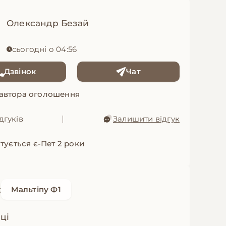
Олександр Безай
сьогодні о 04:56
Дзвінок
Чат
 автора оголошення
дгуків
|
Залишити відгук
тується є-Пет 2 роки
:
Мальтіпу Ф1
яці