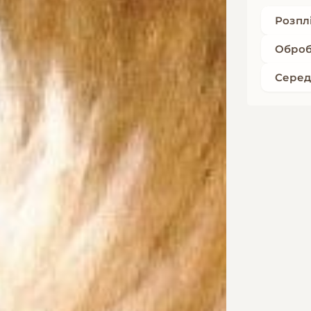
Розпл
Оброб
Серед