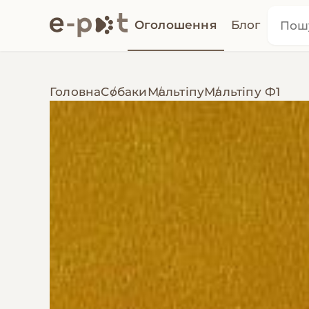
Оголошення
Блог
Головна
Собаки
Мальтіпу
Мальтіпу Ф1