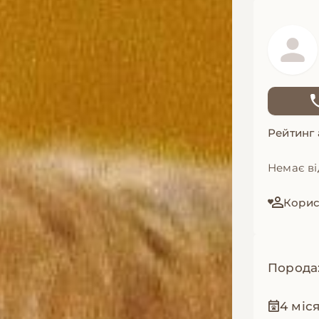
Рейтинг
Немає ві
Корис
Порода
4 міс