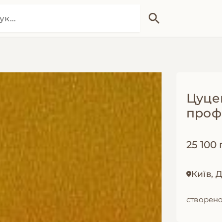
Цуце
проф
25 100 
Київ,
створено