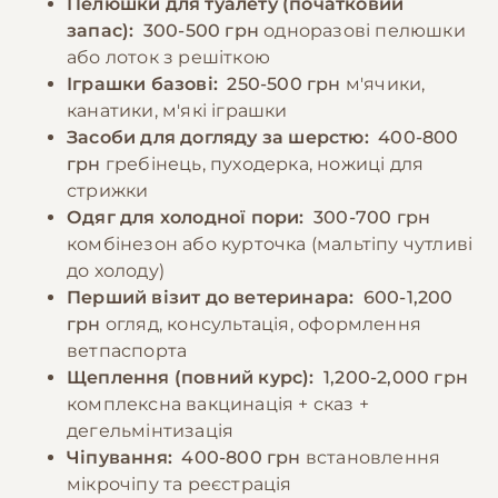
Пелюшки для туалету (початковий
запас):
300-500 грн
одноразові пелюшки
або лоток з решіткою
Іграшки базові:
250-500 грн
м'ячики,
канатики, м'які іграшки
Засоби для догляду за шерстю:
400-800
грн
гребінець, пуходерка, ножиці для
стрижки
Одяг для холодної пори:
300-700 грн
комбінезон або курточка (мальтіпу чутливі
до холоду)
Перший візит до ветеринара:
600-1,200
грн
огляд, консультація, оформлення
ветпаспорта
Щеплення (повний курс):
1,200-2,000 грн
комплексна вакцинація + сказ +
дегельмінтизація
Чіпування:
400-800 грн
встановлення
мікрочіпу та реєстрація