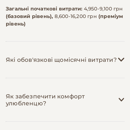
Загальні початкові витрати:
4,950-9,100 грн
(базовий рівень),
8,600-16,200 грн
(преміум
рівень)
Які обов'язкові щомісячні витрати?
Корм:
1,200-2,500 грн/міс
Як забезпечити комфорт
Мальтіпу важать 3-5 кг і потребують 80-
улюбленцю?
120г корму на день. Якісний корм для
дрібних порід преміум-класу коштує
800-1,400 грн за 3кг. На місяць потрібно
близько 3-4 кг сухого корму або
Ласощі та вітаміни:
200-500 грн/міс