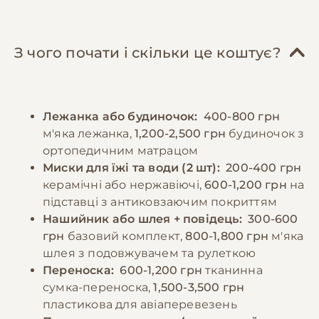
м'яса (курятина, індичка), овочів та круп.
зубів - чистити їх потрібно мінімум 2-3 рази
Важливо включати в раціон омега-3 та
на тиждень для запобігання зубного
омега-6 жирні кислоти для підтримки
каменю. Кігті слід підстригати кожні 2-3
З чого почати і скільки це коштує?
здоров'я шкіри та шерсті. Слід уникати
тижні. Мальтіпу потребують помірної
надмірного годування, оскільки мальтіпу
фізичної активності - достатньо двох 20-30
схильні до ожиріння. Цуценята потребують
хвилинних прогулянок на день та ігор
Лежанка або будиночок:
400-800 грн
більш частого годування - 3-4 рази на день.
вдома. Важливо захищати їх від
м'яка лежанка,
1,200-2,500 грн
будиночок з
Завжди повинен бути доступ до свіжої води.
екстремальних температур, оскільки вони
ортопедичним матрацом
Важливо уникати годування зі столу та
чутливі як до холоду, так і до спеки.
Миски для їжі та води (2 шт):
200-400 грн
продуктів, які можуть бути шкідливими для
керамічні або нержавіючі,
600-1,200 грн
на
собак, таких як шоколад, виноград, цибуля
підставці з антиковзаючим покриттям
−10% на зоотовари
🎁
та часник.
За промокодом E-PET
Нашийник або шлея + повідець:
300-600
грн
базовий комплект,
800-1,800 грн
м'яка
шлея з подовжувачем та рулеткою
−10% на зоотовари
🎁
За промокодом E-PET
Переноска:
600-1,200 грн
тканинна
сумка-переноска,
1,500-3,500 грн
пластикова для авіаперевезень