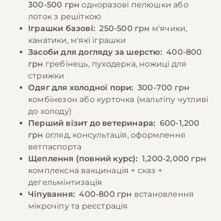
300-500 грн
одноразові пелюшки або
лоток з решіткою
Іграшки базові:
250-500 грн
м'ячики,
канатики, м'які іграшки
Засоби для догляду за шерстю:
400-800
грн
гребінець, пуходерка, ножиці для
стрижки
Одяг для холодної пори:
300-700 грн
комбінезон або курточка (мальтіпу чутливі
до холоду)
Перший візит до ветеринара:
600-1,200
грн
огляд, консультація, оформлення
ветпаспорта
Щеплення (повний курс):
1,200-2,000 грн
комплексна вакцинація + сказ +
дегельмінтизація
Чіпування:
400-800 грн
встановлення
мікрочіпу та реєстрація