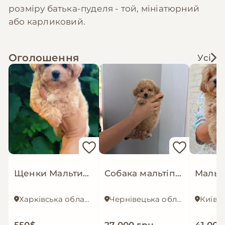
розміру батька-пуделя - той, мініатюрний
або карликовий.
Оголошення
Усі
Щенки Мальтипу ф1
Собака мальтіпу, 2 місяці є паспорт та вакцини
Харківська область
Чернівецька область
Київ
550$
27 000 грн.
41 000