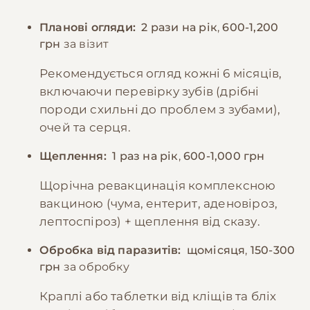
Планові огляди:
2 рази на рік
,
600-1,200
грн
за візит
Рекомендується огляд кожні 6 місяців,
включаючи перевірку зубів (дрібні
породи схильні до проблем з зубами),
очей та серця.
Щеплення:
1 раз на рік
,
600-1,000 грн
Щорічна ревакцинація комплексною
вакциною (чума, ентерит, аденовіроз,
лептоспіроз) + щеплення від сказу.
Обробка від паразитів:
щомісяця
,
150-300
грн
за обробку
Краплі або таблетки від кліщів та бліх