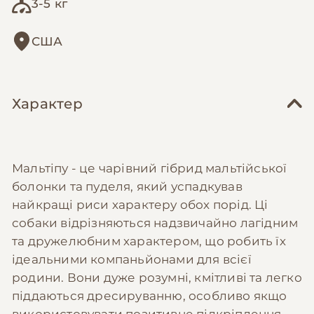
3-5 кг
США
Характер
Мальтіпу - це чарівний гібрид мальтійської
болонки та пуделя, який успадкував
найкращі риси характеру обох порід. Ці
собаки відрізняються надзвичайно лагідним
та дружелюбним характером, що робить їх
ідеальними компаньйонами для всієї
родини. Вони дуже розумні, кмітливі та легко
піддаються дресируванню, особливо якщо
використовувати позитивне підкріплення.