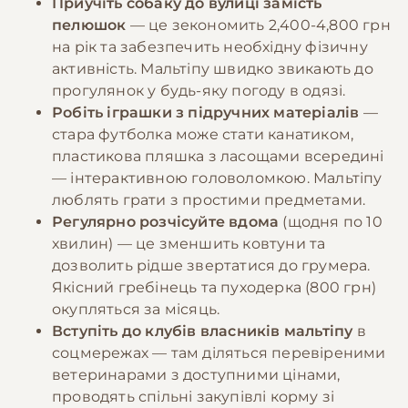
Приучіть собаку до вулиці замість
пелюшок
— це зекономить 2,400-4,800 грн
на рік та забезпечить необхідну фізичну
активність. Мальтіпу швидко звикають до
прогулянок у будь-яку погоду в одязі.
Робіть іграшки з підручних матеріалів
—
стара футболка може стати канатиком,
пластикова пляшка з ласощами всередині
— інтерактивною головоломкою. Мальтіпу
люблять грати з простими предметами.
Регулярно розчісуйте вдома
(щодня по 10
хвилин) — це зменшить ковтуни та
дозволить рідше звертатися до грумера.
Якісний гребінець та пуходерка (800 грн)
окупляться за місяць.
Вступіть до клубів власників мальтіпу
в
соцмережах — там діляться перевіреними
ветеринарами з доступними цінами,
проводять спільні закупівлі корму зі