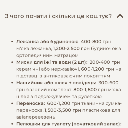
З чого почати і скільки це коштує?
Лежанка або будиночок:
400-800 грн
м'яка лежанка,
1,200-2,500 грн
будиночок з
ортопедичним матрацом
Миски для їжі та води (2 шт):
200-400 грн
керамічні або нержавіючі,
600-1,200 грн
на
підставці з антиковзаючим покриттям
Нашийник або шлея + повідець:
300-600
грн
базовий комплект,
800-1,800 грн
м'яка
шлея з подовжувачем та рулеткою
Переноска:
600-1,200 грн
тканинна сумка-
переноска,
1,500-3,500 грн
пластикова для
авіаперевезень
Пелюшки для туалету (початковий запас):