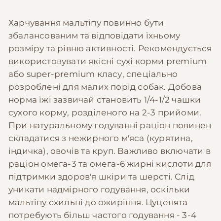
Харчування мальтіпу повинно бути
збалансованим та відповідати їхньому
розміру та рівню активності. Рекомендується
використовувати якісні сухі корми premium
або super-premium класу, спеціально
розроблені для малих порід собак. Добова
норма їжі зазвичай становить 1/4-1/2 чашки
сухого корму, розділеного на 2-3 прийоми.
При натуральному годуванні раціон повинен
складатися з нежирного м'яса (курятина,
індичка), овочів та круп. Важливо включати в
раціон омега-3 та омега-6 жирні кислоти для
підтримки здоров'я шкіри та шерсті. Слід
уникати надмірного годування, оскільки
мальтіпу схильні до ожиріння. Цуценята
потребують більш частого годування - 3-4