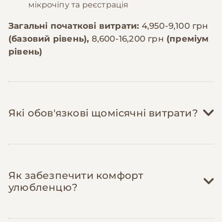
мікрочіпу та реєстрація
Загальні початкові витрати:
4,950-9,100 грн
(базовий рівень),
8,600-16,200 грн
(преміум
рівень)
Які обов'язкові щомісячні витрати?
Корм:
1,200-2,500 грн/міс
Як забезпечити комфорт
Мальтіпу важать 3-5 кг і потребують 80-
улюбленцю?
120г корму на день. Якісний корм для
дрібних порід преміум-класу коштує
800-1,400 грн за 3кг. На місяць потрібно