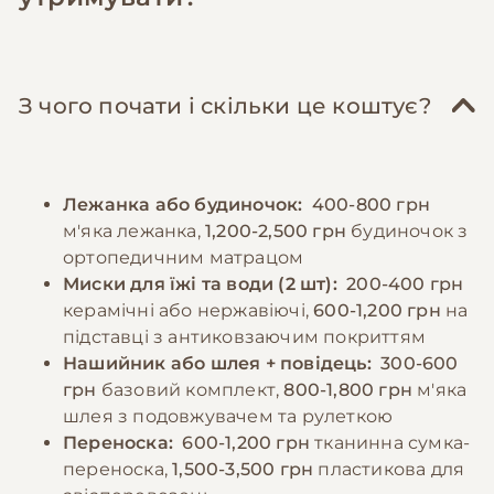
складатися з нежирного м'яса (курятина,
слід приділяти гігієні зубів - чистити їх
індичка), овочів та круп. Важливо включати в
потрібно мінімум 2-3 рази на тиждень для
раціон омега-3 та омега-6 жирні кислоти для
запобігання зубного каменю. Кігті слід
підтримки здоров'я шкіри та шерсті. Слід
підстригати кожні 2-3 тижні. Мальтіпу
З чого почати і скільки це коштує?
уникати надмірного годування, оскільки
потребують помірної фізичної активності -
мальтіпу схильні до ожиріння. Цуценята
достатньо двох 20-30 хвилинних прогулянок
потребують більш частого годування - 3-4
на день та ігор вдома. Важливо захищати їх
Лежанка або будиночок:
400-800 грн
рази на день. Завжди повинен бути доступ
від екстремальних температур, оскільки
м'яка лежанка,
1,200-2,500 грн
будиночок з
до свіжої води. Важливо уникати годування
вони чутливі як до холоду, так і до спеки.
ортопедичним матрацом
зі столу та продуктів, які можуть бути
Миски для їжі та води (2 шт):
200-400 грн
шкідливими для собак, таких як шоколад,
−10% на зоотовари
керамічні або нержавіючі,
600-1,200 грн
на
🎁
виноград, цибуля та часник.
За промокодом E-PET
підставці з антиковзаючим покриттям
Нашийник або шлея + повідець:
300-600
грн
базовий комплект,
800-1,800 грн
м'яка
−10% на зоотовари
🎁
За промокодом E-PET
шлея з подовжувачем та рулеткою
Переноска:
600-1,200 грн
тканинна сумка-
переноска,
1,500-3,500 грн
пластикова для