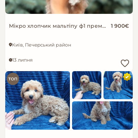
Мікро хлопчик мальтіпу ф1 преміум класу
1 900€
Київ, Печерський район
13 липня
ТОП