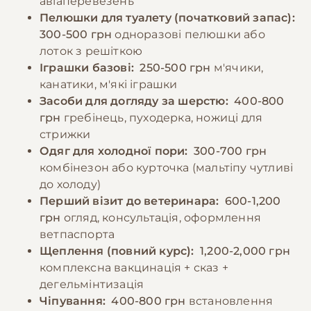
авіаперевезень
Пелюшки для туалету (початковий запас):
300-500 грн
одноразові пелюшки або
лоток з решіткою
Іграшки базові:
250-500 грн
м'ячики,
канатики, м'які іграшки
Засоби для догляду за шерстю:
400-800
грн
гребінець, пуходерка, ножиці для
стрижки
Одяг для холодної пори:
300-700 грн
комбінезон або курточка (мальтіпу чутливі
до холоду)
Перший візит до ветеринара:
600-1,200
грн
огляд, консультація, оформлення
ветпаспорта
Щеплення (повний курс):
1,200-2,000 грн
комплексна вакцинація + сказ +
дегельмінтизація
Чіпування:
400-800 грн
встановлення