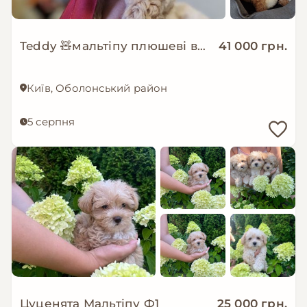
Teddy 🧸мальтіпу плюшеві ведмежата дівчата
41 000 грн.
Київ, Оболонський район
5 серпня
Цуценята Мальтіпу Ф1
25 000 грн.