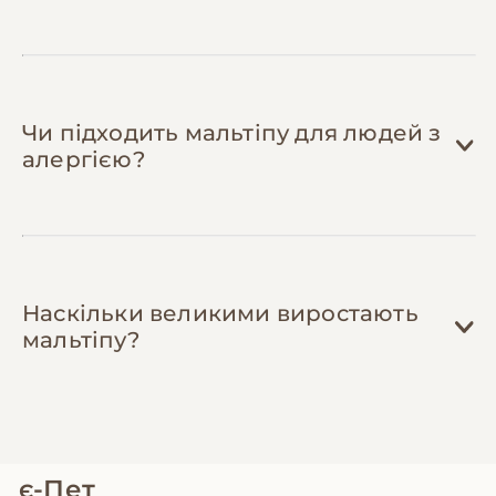
проводять спільні закупівлі корму зі
знижками та обмінюються одягом, з якого
песики виросли.
Чи підходить мальтіпу для людей з
алергією?
Наскільки великими виростають
мальтіпу?
є-Пет