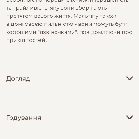
та грайливість, яку вони зберігають
протягом всього життя. Мальтіпу також
відомі своєю пильністю - вони можуть бути
хорошими "дзвіночками", повідомляючи про
прихід гостей.
Догляд
Догляд за мальтіпу вимагає регулярної та
ретельної уваги, особливо до їхньої шерсті.
Годування
Необхідно щоденне розчісування
спеціальною щіткою для запобігання