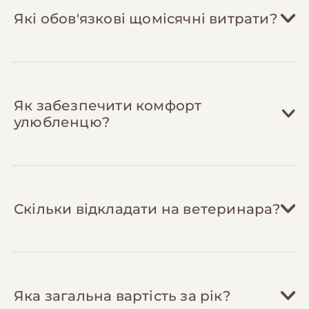
Які обов'язкові щомісячні витрати?
Корм:
1,200-2,500 грн/міс
Як забезпечити комфорт
Мальтіпу важать 3-5 кг і потребують 80-
улюбленцю?
120г корму на день. Якісний корм для
дрібних порід преміум-класу коштує
800-1,400 грн за 3кг. На місяць потрібно
близько 3-4 кг сухого корму або
Ласощі та вітаміни:
200-500 грн/міс
змішаний раціон з вологим кормом.
Скільки відкладати на ветеринара?
Дентальні ласощі для здоров'я зубів,
Пелюшки або наповнювач:
200-400 грн/
тренувальні смаколики, вітаміни для
міс
шерсті та суглобів (особливо для
гібридних порід).
Планові огляди:
2 рази на рік
,
600-1,200
Якщо собака приучена до лотка або
грн
за візит
пелюшок: одноразові пелюшки 60x90
Яка загальна вартість за рік?
Іграшки та розваги:
150-400 грн/міс