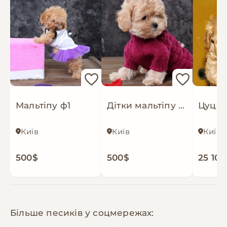
Мальтіпу ф1
Дітки мальтіпу Ф1
Київ
Київ
Київ
500$
500$
25 100
Більше песиків у соцмережах: