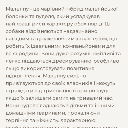
Мальтіпу - це чарівний гібрид мальтійської
болонки та пуделя, який успадкував
найкращі риси характеру обох порід. Ці
собаки відрізняються надзвичайно
лагідним та дружелюбним характером, що
робить їх ідеальними компаньйонами для
всієї родини. Вони дуже розумні, кмітливі та
легко піддаються дресируванню, особливо
якщо використовувати позитивне
підкріплення. Мальтіпу сильно
прив'язуються до своїх власників і можуть
страждати від тривожності при розлуці,
якщо їх залишати самих на тривалий час.
Вони чудово ладнають з дітьми та іншими
домашніми тваринами, проявляючи
терпіння та ніжність. Характерною
особливістю породи є їхня життєрадісність