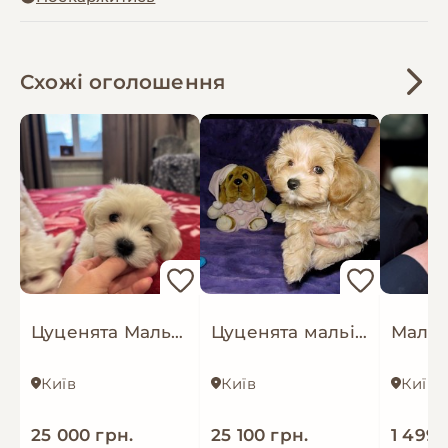
Схожі оголошення
Цуценята Мальтіпу преміум класу
Цуценята мальіпу Ф-1, професійне розведення
Київ
Київ
Київ
25 000 грн.
25 100 грн.
1 499