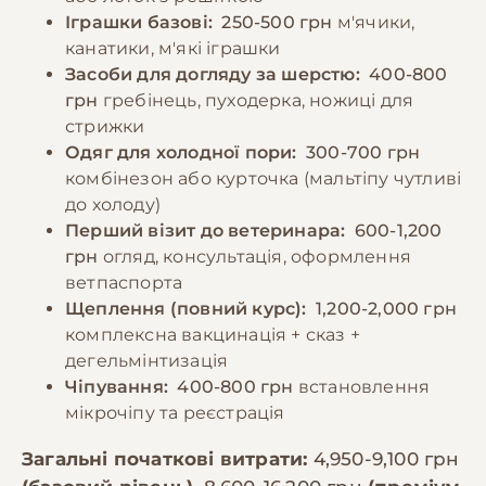
Іграшки базові:
250-500 грн
м'ячики,
канатики, м'які іграшки
Засоби для догляду за шерстю:
400-800
грн
гребінець, пуходерка, ножиці для
стрижки
Одяг для холодної пори:
300-700 грн
комбінезон або курточка (мальтіпу чутливі
до холоду)
Перший візит до ветеринара:
600-1,200
грн
огляд, консультація, оформлення
ветпаспорта
Щеплення (повний курс):
1,200-2,000 грн
комплексна вакцинація + сказ +
дегельмінтизація
Чіпування:
400-800 грн
встановлення
мікрочіпу та реєстрація
Загальні початкові витрати:
4,950-9,100 грн