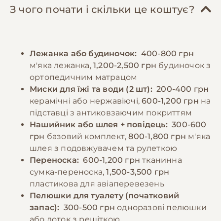
омега-6 жирні кислоти для підтримки
каменю. Кігті слід підстригати кожні 2-3
З чого почати і скільки це коштує?
здоров'я шкіри та шерсті. Слід уникати
тижні. Мальтіпу потребують помірної
надмірного годування, оскільки мальтіпу
фізичної активності - достатньо двох 20-30
схильні до ожиріння. Цуценята потребують
хвилинних прогулянок на день та ігор
Лежанка або будиночок:
400-800 грн
більш частого годування - 3-4 рази на день.
вдома. Важливо захищати їх від
м'яка лежанка,
1,200-2,500 грн
будиночок з
Завжди повинен бути доступ до свіжої води.
екстремальних температур, оскільки вони
ортопедичним матрацом
Важливо уникати годування зі столу та
чутливі як до холоду, так і до спеки.
Миски для їжі та води (2 шт):
200-400 грн
продуктів, які можуть бути шкідливими для
керамічні або нержавіючі,
600-1,200 грн
на
собак, таких як шоколад, виноград, цибуля
підставці з антиковзаючим покриттям
−10% на зоотовари
🎁
та часник.
За промокодом E-PET
Нашийник або шлея + повідець:
300-600
грн
базовий комплект,
800-1,800 грн
м'яка
шлея з подовжувачем та рулеткою
−10% на зоотовари
🎁
За промокодом E-PET
Переноска:
600-1,200 грн
тканинна
сумка-переноска,
1,500-3,500 грн
пластикова для авіаперевезень
Пелюшки для туалету (початковий
запас):
300-500 грн
одноразові пелюшки
або лоток з решіткою