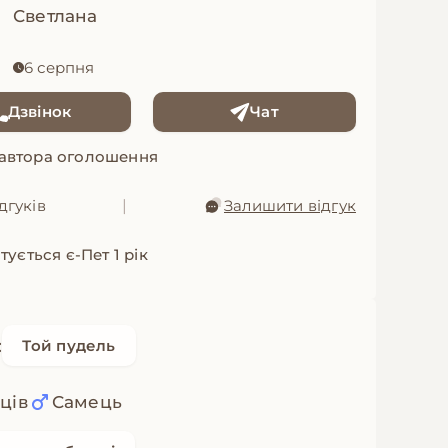
Светлана
6 серпня
Дзвінок
Чат
 автора оголошення
дгуків
|
Залишити відгук
ується є-Пет 1 рік
:
Той пудель
яців
Самець