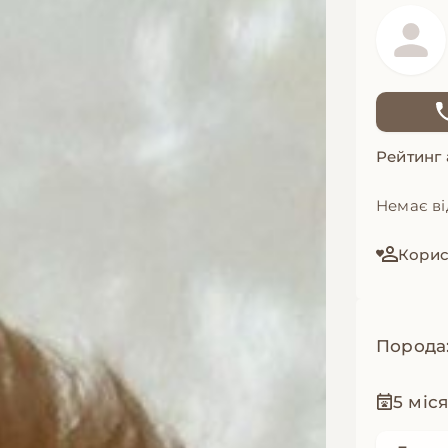
Рейтинг
Немає ві
Корист
Порода
5 міс