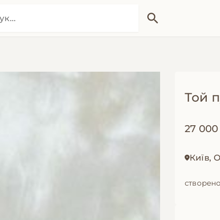
Той 
27 000
Київ,
створено