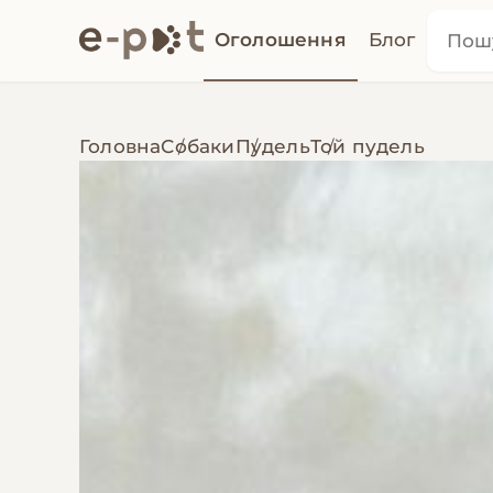
Оголошення
Блог
Головна
Собаки
Пудель
Той пудель