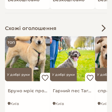
Схожі оголошення
ТОП
У добрі руки
У добрі руки
У добрі
Бруно мріє про родину!
Гарний пес Тагір з нелегкою долею…
Київ
Київ
Київ