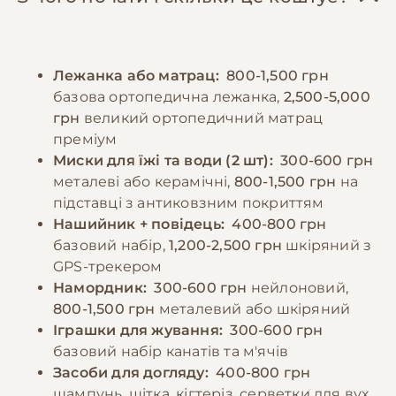
бути овочі та крупи. Боксери схильні до
рекомендується в міру забруднення,
здуття живота, тому їжу краще давати
використовуючи спеціальні шампуні для
невеликими порціями 2-3 рази на день.
короткошерстих собак. Важливо регулярно
Лежанка або матрац:
800-1,500 грн
Важливо контролювати вагу собаки,
перевіряти та чистити вуха, очі та зуби.
базова ортопедична лежанка,
2,500-5,000
оскільки ожиріння може призвести до
грн
великий ортопедичний матрац
проблем зі здоров'ям. Цуценятам боксера
−10% на зоотовари
преміум
🎁
потрібно особливе харчування з
За промокодом E-PET
Миски для їжі та води (2 шт):
300-600 грн
підвищеним вмістом білка та кальцію для
металеві або керамічні,
800-1,500 грн
на
правильного розвитку кісток та м'язів.
підставці з антиковзним покриттям
Нашийник + повідець:
400-800 грн
базовий набір,
1,200-2,500 грн
шкіряний з
−10% на зоотовари
🎁
GPS-трекером
За промокодом E-PET
Намордник:
300-600 грн
нейлоновий,
800-1,500 грн
металевий або шкіряний
Іграшки для жування:
300-600 грн
базовий набір канатів та м'ячів
Засоби для догляду:
400-800 грн
шампунь, щітка, кігтеріз, серветки для вух