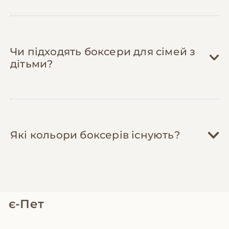
боксерів часто організовують групові
лікування, яке може коштувати 10,000-
замовлення кормів, вітамінів та іграшок з
50,000 грн.
оптових складів. Економія 15-30% на
регулярних витратах.
Оформіть страховку вчасно
—
Чи підходять боксери для сімей з
страхування собаки до 2 років коштує
дітьми?
400-600 грн/міс і покриває до 80% витрат
на лікування. Це особливо важливо для
боксерів через схильність до дорогих
захворювань серця та онкології (лікування
може коштувати 50,000+ грн).
Які кольори боксерів існують?
є-Пет