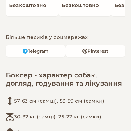
Безкоштовно
Безкоштовно
Безк
Більше песиків у соцмережах:
Telegram
Pinterest
Боксер - характер собак,
догляд, годування та лікування
57-63 см (самці), 53-59 см (самки)
30-32 кг (самці), 25-27 кг (самки)