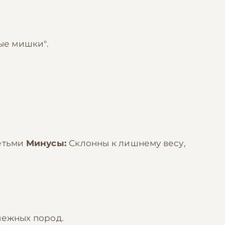
ые мишки".
детьми
Минусы:
Склонны к лишнему весу,
нежных пород.