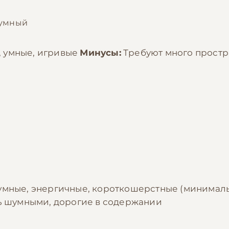
 умный
 умные, игривые
Минусы:
Требуют много простра
умные, энергичные, короткошерстные (минималь
ть шумными, дорогие в содержании