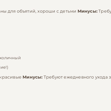
ны для объятий, хороши с детьми
Минусы:
Требу
нхоличный
ие!)
 красивые
Минусы:
Требуют ежедневного ухода 