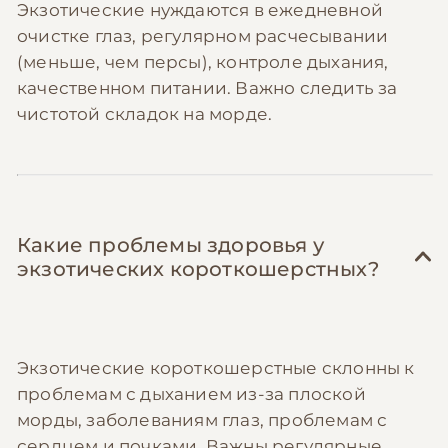
Экзотические нуждаются в ежедневной
сообщества владельцев экзотов
— там
очистке глаз, регулярном расчесывании
делятся контактами проверенных
(меньше, чем персы), контроле дыхания,
ветеринаров со знанием породы,
качественном питании. Важно следить за
промокодами на корма и советами по
чистотой складок на морде.
профилактике типичных заболеваний, что
помогает избежать дорогостоящего
лечения.
Какие проблемы здоровья у
экзотических короткошерстных?
Экзотические короткошерстные склонны к
проблемам с дыханием из-за плоской
морды, заболеваниям глаз, проблемам с
сердцем и почками. Важны регулярные