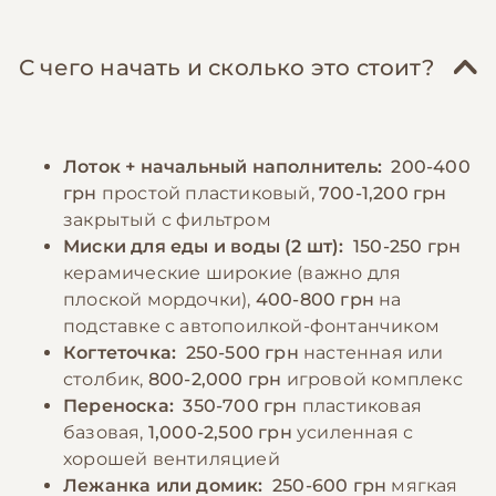
При натуральном кормлении основу
проводить раз в 2-3 месяца с
рациона должно составлять нежирное мясо
использованием специального шампуня для
(курица, индейка, кролик), можно добавлять
короткошерстных кошек. Особое внимание
С чего начать и сколько это стоит?
отварную морскую рыбу, субпродукты и
следует уделять поддержанию комфортной
небольшое количество овощей. Важно
температуры в помещении, так как экзоты
соблюдать режим кормления, разделяя
чувствительны к холоду.
Лоток + начальный наполнитель:
200-400
суточную норму на 3-4 небольших порции.
грн
простой пластиковый,
700-1,200 грн
Необходимо обеспечить постоянный доступ
−10% на зоотовары
🎁
закрытый с фильтром
к свежей воде, при этом миска должна быть
По промокоду E-PET
Миски для еды и воды (2 шт):
150-250 грн
достаточно широкой, чтобы усы кошки не
керамические широкие (важно для
касались краев при питье.
плоской мордочки),
400-800 грн
на
подставке с автопоилкой-фонтанчиком
Когтеточка:
250-500 грн
настенная или
−10% на зоотовары
🎁
По промокоду E-PET
столбик,
800-2,000 грн
игровой комплекс
Переноска:
350-700 грн
пластиковая
базовая,
1,000-2,500 грн
усиленная с
хорошей вентиляцией
Лежанка или домик:
250-600 грн
мягкая