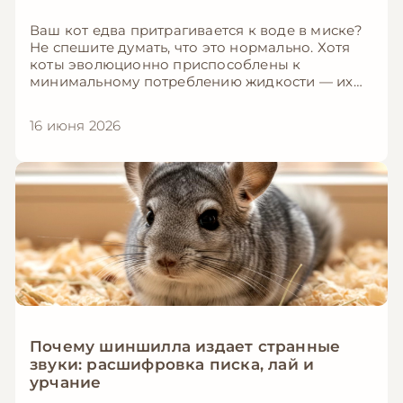
Ваш кот едва притрагивается к воде в миске?
Не спешите думать, что это нормально. Хотя
коты эволюционно приспособлены к
минимальному потреблению жидкости — их
предки были пустынными охотниками — это
вовсе не значит, что домашнему питомцу вода
16 июня 2026
не нужна. Наоборот: хроническое
обезвоживание — одна из самых
распространённых скрытых проблем у котов,
которая может привести к заболеваниям
почек, мочекаменной болезни и серьёзному
ухудшению здоровья. В этой статье мы
разберём, сколько воды на самом деле нужно
вашему коту, как распознать обезвоживание и
какие простые хитрости помогут заставить
пушистика пить больше.
Почему шиншилла издает странные
звуки: расшифровка писка, лай и
урчание