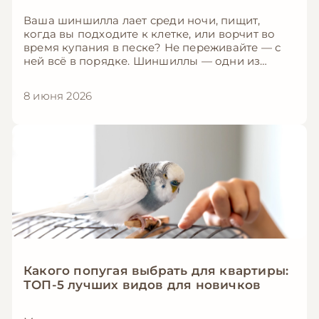
Ваша шиншилла лает среди ночи, пищит,
когда вы подходите к клетке, или ворчит во
время купания в песке? Не переживайте — с
ней всё в порядке. Шиншиллы — одни из
самых «разговорчивых» грызунов, и каждый их
звук имеет конкретное значение. Проблема
8 июня 2026
лишь в том, что большинство хозяев не знают,
как эти звуки расшифровать. В этой статье мы
разберём полный «словарь» шиншиллиных
звуков — от нежного мурчания до тревожного
крика — чтобы вы всегда понимали, что
именно хочет сказать ваш пушистый друг.
Какого попугая выбрать для квартиры:
ТОП-5 лучших видов для новичков