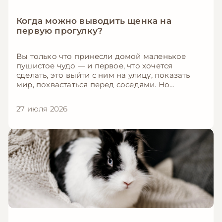
Когда можно выводить щенка на
первую прогулку?
Вы только что принесли домой маленькое
пушистое чудо — и первое, что хочется
сделать, это выйти с ним на улицу, показать
мир, похвастаться перед соседями. Но
остановитесь! Преждевременная прогулка
может быть смертельно опасной для щенка.
27 июля 2026
Парвовирус, чума, лептоспироз — эти болезни
подстерегают незащищённых малышей
буквально под каждым кустом. В этой статье
мы чётко расскажем, когда именно можно
выводить щенка на первую прогулку, как
подготовиться и что делать, если ждать больше
нет сил.