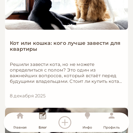
Кот или кошка: кого лучше завести для
квартиры
Решили завести кота, но не можете
определиться с полом? Это один из
важнейших вопросов, который встаёт перед
будущими владельцами. Стоит ли купить кота-
мальчика или лучше взять кошечку? В этой
подробной статье мы разберём все отличия,
8 декабря 2025
преимущества и недостатки, чтобы вы могли
сделать правильный выбор для своего образа
жизни и условий квартиры.
Главная
Блог
Инфо
Профиль