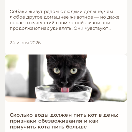
Собаки живут рядом с людьми дольше, чем
любое другое домашнее животное — но даже
после тысячелетий совместной жизни они
продолжают нас удивлять. Они чувствуют
болезни по запаху, видят сны, понимают
человеческие эмоции на уровне двухлетнего
24 июня 2026
ребёнка и имеют встроенный «компас». В этой
статье мы собрали 5 фактов о собаках,
подтверждённых наукой, которые изменят
ваше представление о вашем четвероногом
друге.
Сколько воды должен пить кот в день:
признаки обезвоживания и как
приучить кота пить больше