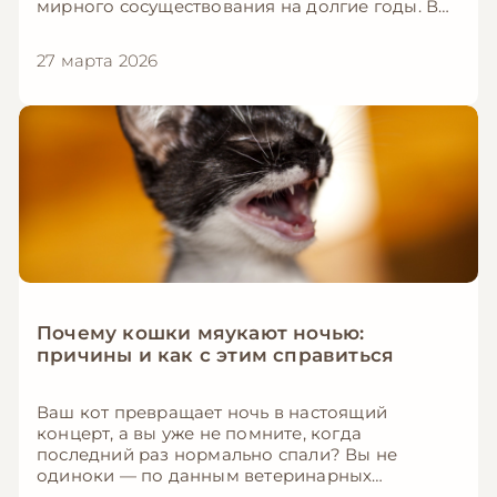
мирного сосуществования на долгие годы. В
этой статье мы расскажем, как организовать
первую встречу, каких ошибок избегать и как
27 марта 2026
построить дружеские отношения между
питомцами.
Почему кошки мяукают ночью:
причины и как с этим справиться
Ваш кот превращает ночь в настоящий
концерт, а вы уже не помните, когда
последний раз нормально спали? Вы не
одиноки — по данным ветеринарных
исследований, около 67% владельцев кошек