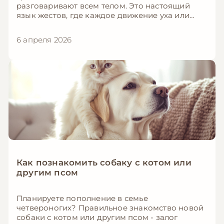
разговаривают всем телом. Это настоящий
язык жестов, где каждое движение уха или
взмах хвоста — это отдельное предложение.
Научившись читать эти сигналы, вы станете для
6 апреля 2026
своего пушистика настоящим «заклинателем
кошек».
Как познакомить собаку с котом или
другим псом
Планируете пополнение в семье
четвероногих? Правильное знакомство новой
собаки с котом или другим псом - залог