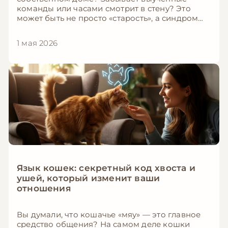
команды или часами смотрит в стену? Это
может быть не просто «старость», а синдром
когнитивной дисфункции (СКД) —
заболевание, аналогичное болезни
1 мая 2026
Альцгеймера у людей. По оценкам
ветеринаров, до 28% собак в возрасте 11–12 лет
имеют хотя бы один признак деменции, а
среди собак старше 15 лет этот показатель
возрастает до 68%. В этой статье мы
расскажем, как вовремя распознать первые
сигналы, почему это важно и что вы можете
сделать для своего питомца.
Язык кошек: секретный код хвоста и
ушей, который изменит ваши
отношения
Вы думали, что кошачье «мяу» — это главное
средство общения? На самом деле кошки