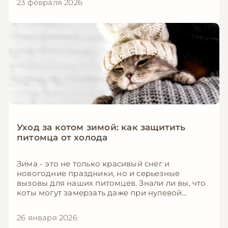
23 февраля 2026
через игры, какие игрушки и упражнения
наиболее эффективны, и как сделать жизнь
вашего питомца интереснее и счастливее.
Уход за котом зимой: как защитить
питомца от холода
Зима - это не только красивый снег и
новогодние праздники, но и серьезные
вызовы для наших питомцев. Знали ли вы, что
коты могут замерзать даже при нулевой
температуре? В этой подробной статье мы
расскажем, как правильно ухаживать за котом
26 января 2026
в холодное время года, чтобы сохранить его