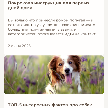
Покрокова инструкция для первых
дней дома
Вы только что принесли домой попугая — и
вот он сидит в углу клетки, нахохлившийся, с
большими испуганными глазами, и
категорически отказывается идти на контакт.
Знакомая ситуация? Не переживайте: это
абсолютно нормально. Даже самый
2 июля 2026
дружелюбный волнистый попугай или
ласковая корелла нуждаются во времени,
чтобы привыкнуть к новому дому и довериться
вам. В этой статье мы дадим пошаговую
инструкцию, как превратить испуганную птицу
в ручного друга — без стресса, принуждения и
покусанных пальцев.
ТОП-5 интересных фактов про собак