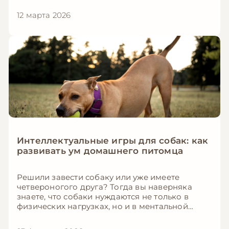
сталкиваются с ночным мяуканьем хотя бы
12 марта 2026
несколько раз в месяц. Хорошая новость: в
большинстве случаев эту проблему можно
решить, если понять её первопричину. В этой
статье мы подробно разберём, почему кошки
мяукают ночью, и что с этим делать.
Интеллектуальные игры для собак: как
развивать ум домашнего питомца
Решили завести собаку или уже имеете
четвероногого друга? Тогда вы наверняка
знаете, что собаки нуждаются не только в
физических нагрузках, но и в ментальной
стимуляции. В этой подробной статье мы
расскажем, как развивать интеллект собаки