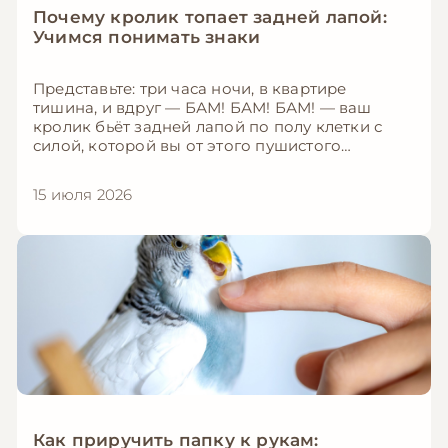
Почему кролик топает задней лапой:
Учимся понимать знаки
Представьте: три часа ночи, в квартире
тишина, и вдруг — БАМ! БАМ! БАМ! — ваш
кролик бьёт задней лапой по полу клетки с
силой, которой вы от этого пушистого
создания не ожидали. Первые мысли — что-то
случилось? Он поранился? Ему плохо? На
15 июля 2026
самом деле топанье задней лапой — один из
самых громких и важных сигналов в языке
кроликов. Это может означать десятки разных
вещей: от «тут опасно!» до «мне не нравится
новый корм». В этой статье мы расшифруем
все причины топанья и научим вас понимать,
что именно хочет сказать ваш ушастый друг.
Как приручить папку к рукам: