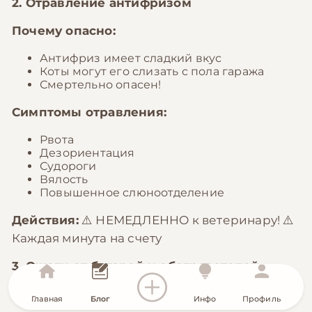
2. Отравление антифризом
Почему опасно:
Антифриз имеет сладкий вкус
Коты могут его слизать с пола гаража
Смертельно опасен!
Симптомы отравления:
Рвота
Дезориентация
Судороги
Вялость
Повышенное слюноотделение
Действия:
⚠️ НЕМЕДЛЕННО к ветеринару! ⚠️
Каждая минута на счету
3. Ожоги от батарей и обогревателей
Почему это происходит:
Главная
Блог
Инфо
Профиль