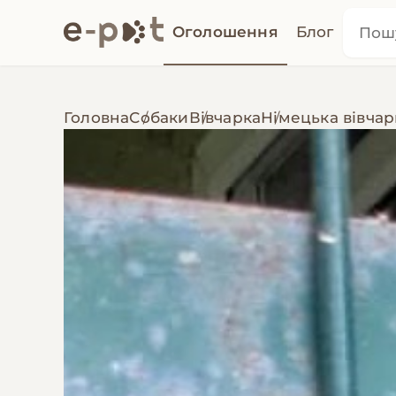
Оголошення
Блог
Головна
Собаки
Вівчарка
Німецька вівчар