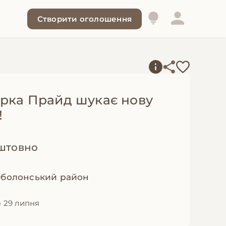
Створити оголошення
арка Прайд шукає нову
!
штовно
 Оболонський район
 29 липня