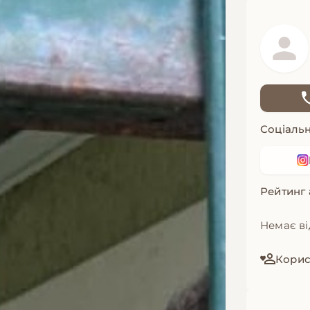
Соціальн
Рейтинг
Немає ві
Корист