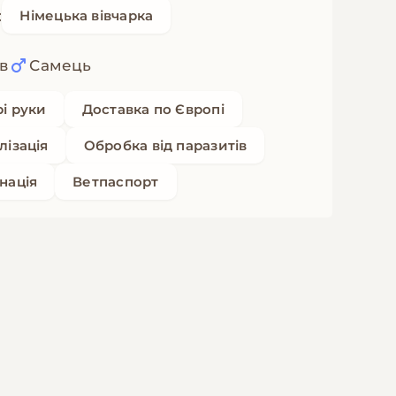
:
Німецька вівчарка
ів
Самець
рі руки
Доставка по Європі
лізація
Обробка від паразитів
нація
Ветпаспорт