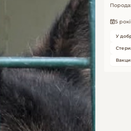
Порода
5 рок
У доб
Стери
Вакци