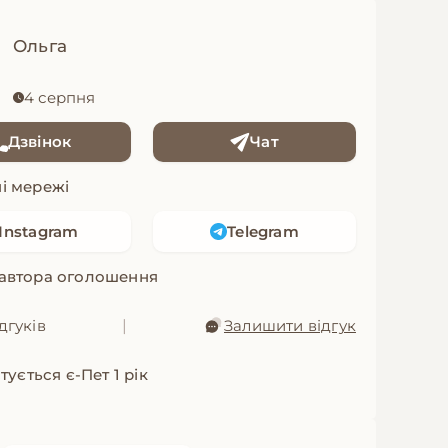
Ольга
4 серпня
Дзвінок
Чат
і мережі
Instagram
Telegram
 автора оголошення
дгуків
|
Залишити відгук
ується є-Пет 1 рік