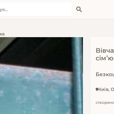
ка
Вівч
сім’ю
Безко
Київ,
створено