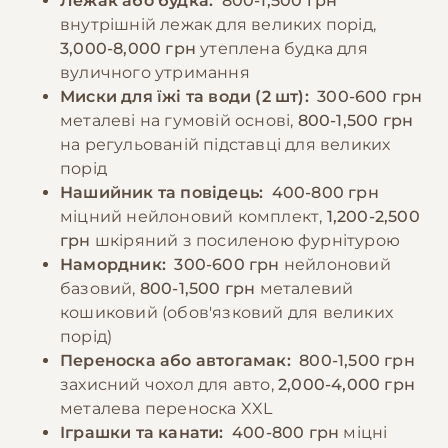
Лежак або будка:
800-1,500 грн
день фіксованими порціями. Необхідно
слід уникати перегріву та забезпечити
внутрішній лежак для великих порід,
уникати перегодовування, оскільки
доступ до свіжої води.
3,000-8,000 грн
утеплена будка для
ожиріння може призвести до проблем із
вуличного утримання
суглобами. Важливо забезпечити постійний
−10% на зоотовари
Миски для їжі та води (2 шт):
300-600 грн
🎁
доступ до свіжої води та не давати їжу
За промокодом E-PET
металеві на гумовій основі,
800-1,500 грн
безпосередньо до і після фізичних
на регульованій підставці для великих
навантажень.
порід
Нашийник та повідець:
400-800 грн
міцний нейлоновий комплект,
1,200-2,500
−10% на зоотовари
🎁
грн
шкіряний з посиленою фурнітурою
За промокодом E-PET
Намордник:
300-600 грн
нейлоновий
базовий,
800-1,500 грн
металевий
кошиковий (обов'язковий для великих
порід)
Переноска або автогамак:
800-1,500 грн
захисний чохол для авто,
2,000-4,000 грн
металева переноска XXL
Іграшки та канати:
400-800 грн
міцні