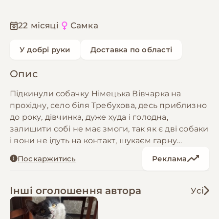
22 місяці
Самка
У добрі руки
Доставка по області
Опис
Підкинули собачку Німецька Вівчарка на
прохідну, село біля Требухова, десь приблизно
до року, дівчинка, дуже худа і голодна,
залишити собі не має змоги, так як є дві собаки
і вони не ідуть на контакт, шукаєм гарну
родину)
Поскаржитись
Реклама
Інші оголошення автора
Усі