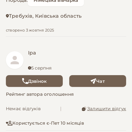
Порода:
Німецька вівчарка
Требухів, Київська область
створено 3 жовтня 2025
Іра
5 серпня
Дзвінок
Чат
Рейтинг автора оголошення
Немає відгуків
|
Залишити відгук
Користується є-Пет 10 місяців