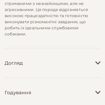
стриманими з незнайомцями, але не
агресивними. Ця порода відрізняється
високою працездатністю та готовністю
виконувати різноманітні завдання, що
робить їх ідеальними службовими
собаками.
Догляд
Догляд за німецькою вівчаркою вимагає
регулярної уваги до різних аспектів. Шерсть
Годування
потребує щотижневого вичісування
спеціальною щіткою, а в період линьки