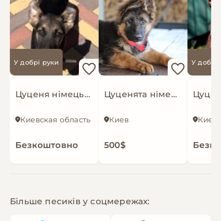
У добрі руки
У добрі
Цуценя німецької вівчарки
Цуценята німецької вівчарки з документами КСУ
Киевская область
Киев
Киев
Безкоштовно
500$
Безк
Більше песиків у соцмережах: