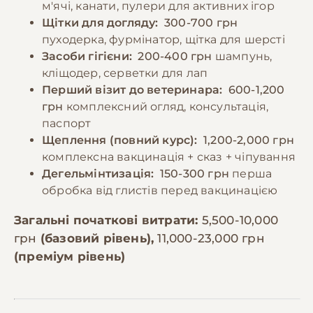
м'ячі, канати, пулери для активних ігор
Щітки для догляду:
300-700 грн
пуходерка, фурмінатор, щітка для шерсті
Засоби гігієни:
200-400 грн
шампунь,
кліщодер, серветки для лап
Перший візит до ветеринара:
600-1,200
грн
комплексний огляд, консультація,
паспорт
Щеплення (повний курс):
1,200-2,000 грн
комплексна вакцинація + сказ + чіпування
Дегельмінтизація:
150-300 грн
перша
обробка від глистів перед вакцинацією
Загальні початкові витрати:
5,500-10,000
грн
(базовий рівень),
11,000-23,000 грн
(преміум рівень)