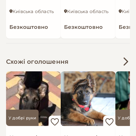
Київська область
Київська область
Київс
Безкоштовно
Безкоштовно
Безк
Схожі оголошення
У добрі руки
У добрі