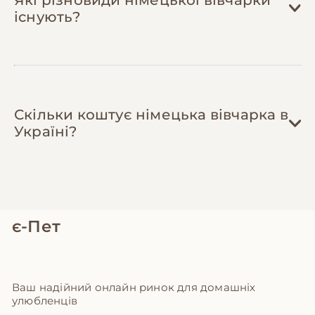
натуральними продуктами (30%: куряче
існують?
філе, субпродукти, овочі) може знизити
витрати на 20-30% при збереженні
балансу раціону. Обов'язково
проконсультуйтесь з ветеринарним
дієтологом для складання правильного
Скільки коштує німецька вівчарка в
меню.
Україні?
є-Пет
Ваш надійний онлайн ринок для домашніх
улюбленців