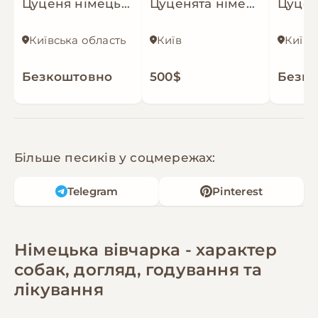
Цуценя німецької вівчарки
Цуценята німецької вівчарки з документами КСУ
Київська область
Київ
Київ
Безкоштовно
500$
Безк
Більше песиків у соцмережах:
Telegram
Pinterest
Німецька вівчарка - характер
собак, догляд, годування та
лікування