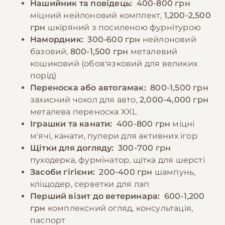
Нашийник та повідець:
400-800 грн
міцний нейлоновий комплект,
1,200-2,500
−10% на зоотовари
🎁
грн
шкіряний з посиленою фурнітурою
За промокодом E-PET
Намордник:
300-600 грн
нейлоновий
базовий,
800-1,500 грн
металевий
кошиковий (обов'язковий для великих
порід)
Переноска або автогамак:
800-1,500 грн
захисний чохол для авто,
2,000-4,000 грн
металева переноска XXL
Іграшки та канати:
400-800 грн
міцні
м'ячі, канати, пулери для активних ігор
Щітки для догляду:
300-700 грн
пуходерка, фурмінатор, щітка для шерсті
Засоби гігієни:
200-400 грн
шампунь,
кліщодер, серветки для лап
Перший візит до ветеринара:
600-1,200
грн
комплексний огляд, консультація,
паспорт