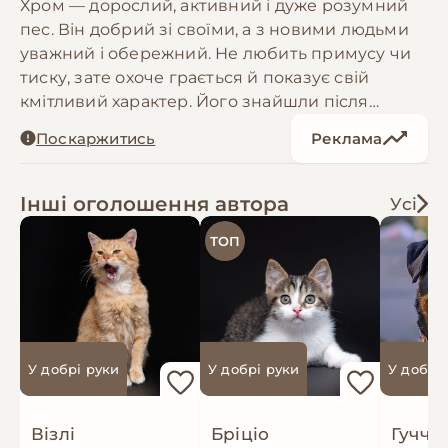
Хром — дорослий, активний і дуже розумний
пес. Він добрий зі своїми, а з новими людьми
уважний і обережний. Не любить примусу чи
тиску, зате охоче грається й показує свій
кмітливий характер. Його знайшли після
обстрілів. Господарів так і не вдалося
Поскаржитись
Реклама
відшукати. Потім лікували отит та лапи,
допомагали відновитися. Тепер ми шукаємо
для Хрома надійну й люблячу родину, яка
Інші оголошення автора
Усі
подарує йому справжній дім. Умовна ДН
ТОП
04.07.2018. Хром має паспорт, чип, щеплення,
оброблений від паразитів. Може бути
переданий за кордон після підготовки виїзних
документів
У добрі руки
У добрі руки
У добрі
Візлі
Бріціо
Гуччі