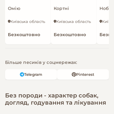
Омію
Кортні
Ноббі
Київська область
Київська область
Київс
Безкоштовно
Безкоштовно
Безк
Більше песиків у соцмережах:
Telegram
Pinterest
Без породи - характер собак,
догляд, годування та лікування