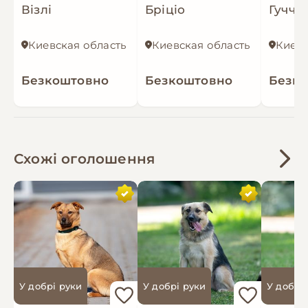
Візлі
Бріціо
Гуччі
Киевская область
Киевская область
Киевс
Безкоштовно
Безкоштовно
Безк
Схожі оголошення
У добрі руки
У добрі руки
У добрі