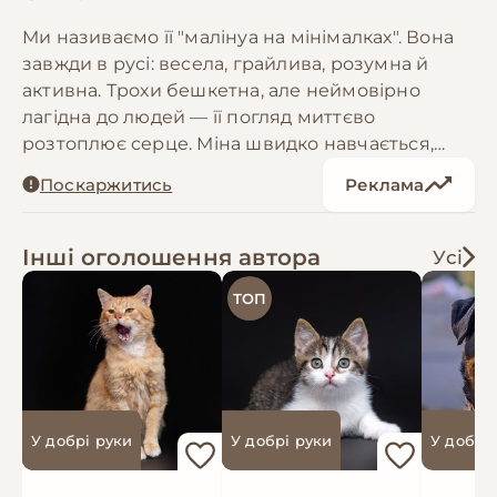
Ми називаємо її "малінуа на мінімалках". Вона
завжди в русі: весела, грайлива, розумна й
активна. Трохи бешкетна, але неймовірно
лагідна до людей — її погляд миттєво
розтоплює серце. Міна швидко навчається,
легко знаходить спільну мову з новими
Поскаржитись
Реклама
людьми та дарує море позитиву. Допитлива й
ніжна, вона заслуговує на любов і власну
родину. Умовна ДН 18.11.2022. Міна має паспорт,
Інші оголошення автора
Усі
чип, щеплення, оброблена від паразитів,
ТОП
стерилізована. Може бути передана за кордон
після підготовки виїзних документів
У добрі руки
У добрі руки
У добрі