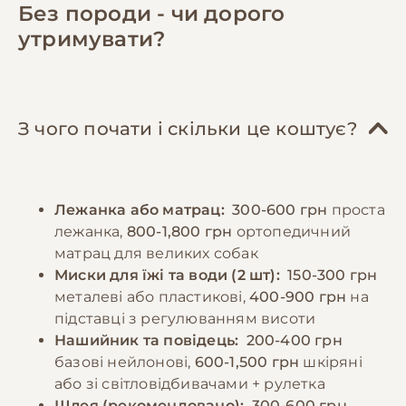
містять всі необхідні поживні речовини. При
достатньо місця для відпочинку та
Без породи - чи дорого
натуральному годуванні раціон повинен
активності, зручне спальне місце.
утримувати?
включати нежирне м'ясо (яловичина,
Соціалізація та дресирування відіграють
курятина, індичка), субпродукти, овочі,
ключову роль у формуванні врівноваженого
крупи. Важливо забезпечити достатню
характеру. Рекомендується починати
кількість білків, жирів та вуглеводів у
навчання базовим командам з раннього віку,
З чого почати і скільки це коштує?
правильному співвідношенні. Дорослих
використовуючи позитивне підкріплення.
собак рекомендується годувати 2-3 рази на
Регулярні відвідування ветеринара,
день, цуценят - частіше, відповідно до віку.
вакцинація та профілактика паразитів є
Лежанка або матрац:
300-600 грн
проста
Порції мають відповідати розміру та
обов'язковими елементами догляду.
лежанка,
800-1,800 грн
ортопедичний
енергетичним потребам собаки. Необхідно
матрац для великих собак
забезпечити постійний доступ до свіжої
−10% на зоотовари
Миски для їжі та води (2 шт):
150-300 грн
🎁
води та слідкувати за реакцією організму на
За промокодом E-PET
металеві або пластикові,
400-900 грн
на
різні продукти.
підставці з регулюванням висоти
Нашийник та повідець:
200-400 грн
базові нейлонові,
600-1,500 грн
шкіряні
−10% на зоотовари
🎁
За промокодом E-PET
або зі світловідбивачами + рулетка
Шлея (рекомендовано):
300-600 грн