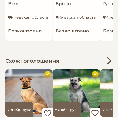
Візлі
Бріціо
Гуччі
Киевская область
Киевская область
Киевс
Безкоштовно
Безкоштовно
Безк
Схожі оголошення
У добрі руки
У добрі руки
У добрі