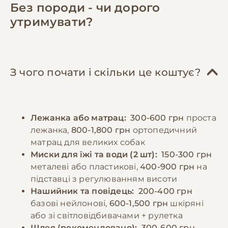
містять всі необхідні поживні речовини. При
достатньо місця для відпочинку та
Без породи - чи дорого
натуральному годуванні раціон повинен
активності, зручне спальне місце.
утримувати?
включати нежирне м'ясо (яловичина,
Соціалізація та дресирування відіграють
курятина, індичка), субпродукти, овочі,
ключову роль у формуванні врівноваженого
крупи. Важливо забезпечити достатню
характеру. Рекомендується починати
кількість білків, жирів та вуглеводів у
навчання базовим командам з раннього віку,
З чого почати і скільки це коштує?
правильному співвідношенні. Дорослих
використовуючи позитивне підкріплення.
собак рекомендується годувати 2-3 рази на
Регулярні відвідування ветеринара,
день, цуценят - частіше, відповідно до віку.
вакцинація та профілактика паразитів є
Лежанка або матрац:
300-600 грн
проста
Порції мають відповідати розміру та
обов'язковими елементами догляду.
лежанка,
800-1,800 грн
ортопедичний
енергетичним потребам собаки. Необхідно
матрац для великих собак
забезпечити постійний доступ до свіжої
−10% на зоотовари
Миски для їжі та води (2 шт):
150-300 грн
🎁
води та слідкувати за реакцією організму на
За промокодом E-PET
металеві або пластикові,
400-900 грн
на
різні продукти.
підставці з регулюванням висоти
Нашийник та повідець:
200-400 грн
базові нейлонові,
600-1,500 грн
шкіряні
−10% на зоотовари
🎁
За промокодом E-PET
або зі світловідбивачами + рулетка
Шлея (рекомендовано):
300-600 грн