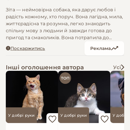
Зіта — неймовірна собака, яка дарує любов і
радість кожному, хто поруч. Вона лагідна, мила,
життєрадісна та розумна, легко знаходить
спільну мову з людьми й завжди готова до
пригод та смаколиків. Вона потрапила до
притулку ще цуциком і з часом розкрила свій
Поскаржитись
Реклама
чудовий характер та таланти. Зіта потребує
трохи індивідуального догляду, але це лише
додає їй особливості. Вона заслуговує на
Інші оголошення автора
Усі
родину, яка оцінить її доброту й відданість.
ТОП
Умовна ДН 04.04.2015. Зіта має паспорт, чип,
щеплення, оброблена від паразитів. Може
бути передана за кордон після підготовки
виїзних документів
У добрі руки
У добрі руки
У добрі