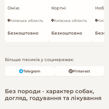
Омію
Кортні
Ноббі
Київська область
Київська область
Київс
Безкоштовно
Безкоштовно
Безк
Більше песиків у соцмережах:
Telegram
Pinterest
Без породи - характер собак,
догляд, годування та лікування