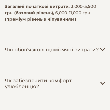
Загальні початкові витрати:
3,000-5,500
грн
(базовий рівень),
6,000-11,000 грн
(преміум рівень з чіпуванням)
Які обов'язкові щомісячні витрати?
Корм:
800-2,500 грн/міс
Як забезпечити комфорт
Витрати залежать від розміру собаки.
улюбленцю?
Дрібна порода (до 10 кг) потребує 3-4 кг
корму на місяць (800-1,200 грн на
преміум-корм), середня (10-25 кг) — 6-8
кг (1,200-1,800 грн), велика (понад 25 кг)
Ласощі:
150-400 грн/міс