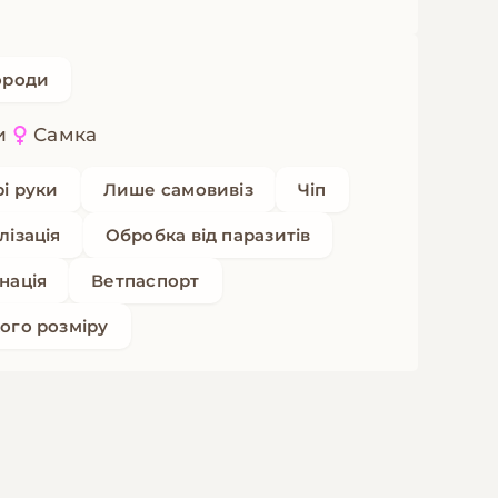
ороди
и
Самка
рі руки
Лише самовивіз
Чіп
лізація
Обробка від паразитів
нація
Ветпаспорт
ого розміру