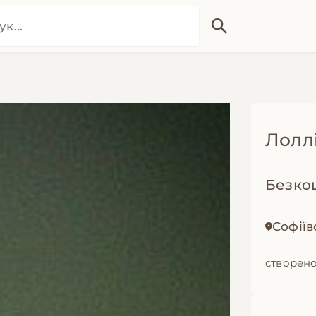
Лолл
Безко
Софіїв
створено