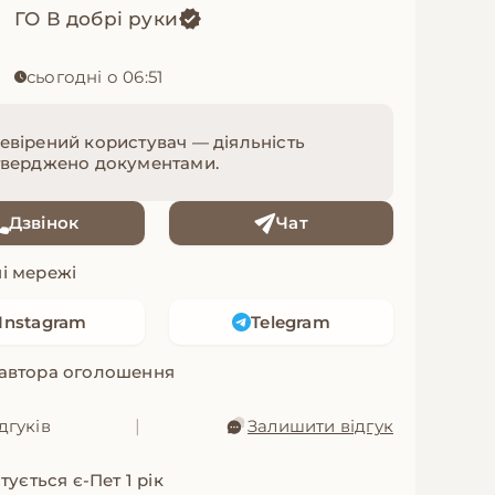
ГО В добрі руки
сьогодні о 06:51
евірений користувач — діяльність
тверджено документами.
Дзвінок
Чат
і мережі
Instagram
Telegram
 автора оголошення
дгуків
|
Залишити відгук
ується є-Пет 1 рік