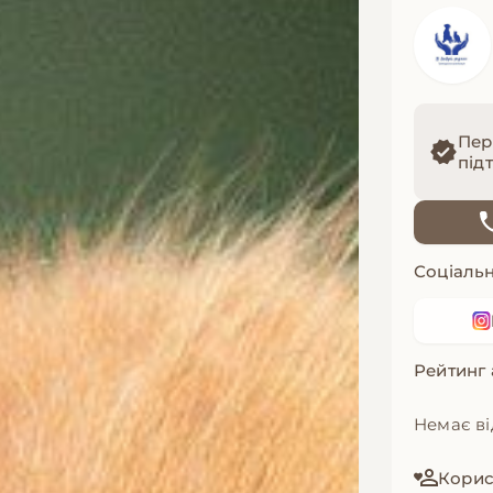
Пер
під
Соціальн
Рейтинг
Немає ві
Корист