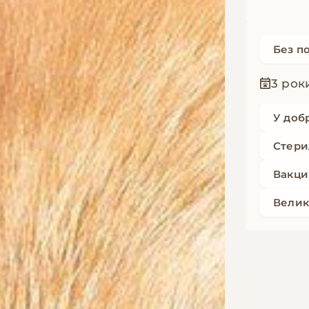
Без п
3 рок
У доб
Стери
Вакци
Велик