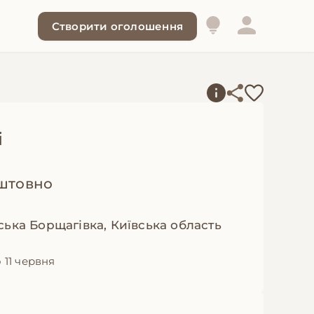
Створити оголошення
і
штовно
ська Борщагівка, Київська область
 11 червня