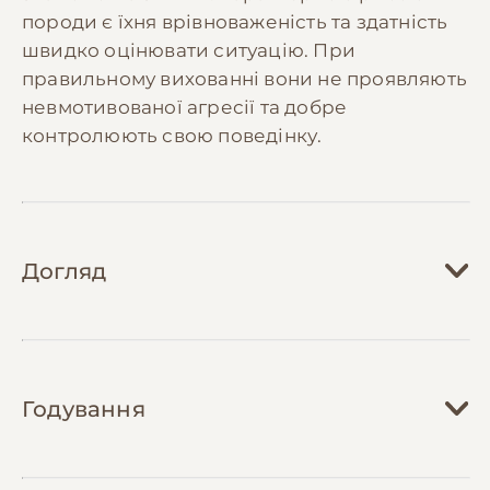
породи є їхня врівноваженість та здатність
швидко оцінювати ситуацію. При
правильному вихованні вони не проявляють
невмотивованої агресії та добре
контролюють свою поведінку.
Догляд
Догляд за німецькою вівчаркою вимагає
регулярної уваги та зусиль. Їхня густа
Годування
подвійна шерсть потребує щотижневого
вичісування, а в період линьки (двічі на рік)
- щоденного догляду спеціальною щіткою.