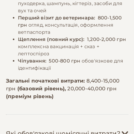
пуходерка, шампунь, кігтеріз, засоби для
вух та очей
Перший візит до ветеринара:
800-1,500
грн
огляд, консультація, оформлення
ветпаспорта
Щеплення (повний курс):
1,200-2,000 грн
комплексна вакцинація + сказ +
лептоспіроз
Чіпування:
500-800 грн
обов'язкове для
ідентифікації
Загальні початкові витрати:
8,400-15,000
грн
(базовий рівень),
20,000-40,000 грн
(преміум рівень)
Які обов'язкові щомісячні витрати?