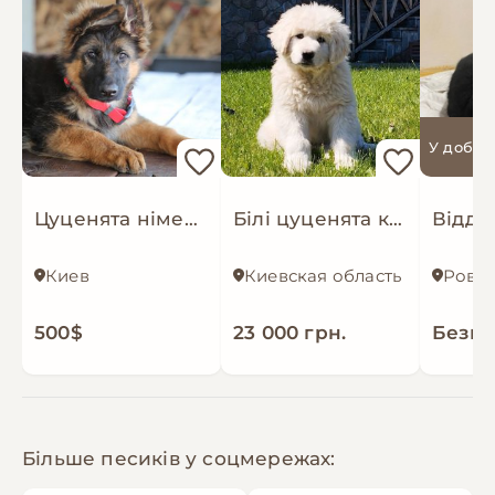
У добрі
Цуценята німецької вівчарки з документами КСУ
Білі цуценята кавказської вівчарки КСУ розплідник Star Escort великі робочі адекватні
Киев
Киевская область
500$
23 000 грн.
Безк
Більше песиків у соцмережах: