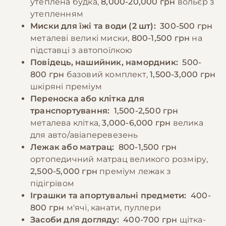
утеплена будка,
8,000-20,000 грн
вольєр з
контролю ваги, оскільки ожиріння може
різними людьми, тваринами та ситуаціями з
утепленням
призвести до проблем із суглобами.
раннього віку.
Миски для їжі та води (2 шт):
300-500 грн
Важливо забезпечити постійний доступ до
металеві великі миски,
800-1,500 грн
на
свіжої води та уникати годування
підставці з автопоїлкою
−10% на зоотовари
🎁
безпосередньо до та після фізичних
За промокодом E-PET
Повідець, нашийник, намордник:
500-
навантажень.
800 грн
базовий комплект,
1,500-3,000 грн
шкіряні преміум
Переноска або клітка для
−10% на зоотовари
🎁
транспортування:
1,500-2,500 грн
За промокодом E-PET
металева клітка,
3,000-6,000 грн
велика
для авто/авіаперевезень
Лежак або матрац:
800-1,500 грн
ортопедичний матрац великого розміру,
2,500-5,000 грн
преміум лежак з
підігрівом
Іграшки та апортувальні предмети:
400-
800 грн
м'ячі, канати, пуллери
Засоби для догляду:
400-700 грн
щітка-