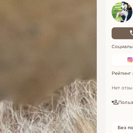
Социаль
Рейтинг
Нет отз
Польз
Без п