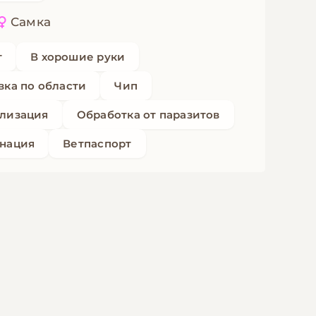
Самка
т
В хорошие руки
вка по области
Чип
лизация
Обработка от паразитов
нация
Ветпаспорт