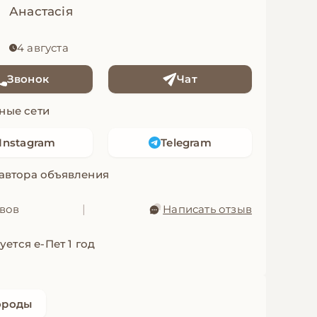
Анастасія
4 августа
Звонок
Чат
ные сети
Instagram
Telegram
 автора объявления
ывов
|
Написать отзыв
уется е-Пет 1 год
ороды