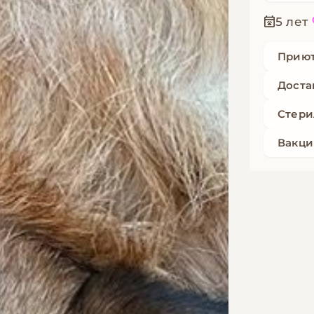
5 лет
Прию
Доста
Стери
Вакци