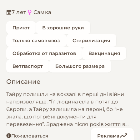
7 лет
Самка
Приют
В хорошие руки
Только самовывоз
Стерилизация
Обработка от паразитов
Вакцинация
Ветпаспорт
Большого размера
Описание
Тайру полишли на вокзалі в перші дні війни
напризволяще. “Її” людина сіла в потяг до
Європи, а Тайру залишила на пероні, бо “не
знала, що потрібні документи для
перевезення”. Зраджена після років життя в
родині дівчинка не зневірилася в людях. Тайрі
Пожаловаться
Реклама
біля 7 років, 26 кг. Стерилізована, вакцинована