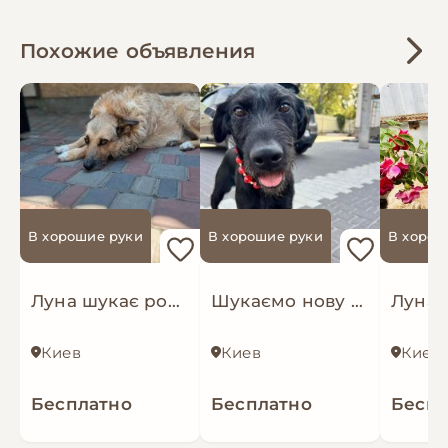
Похожие объявления
В хорошие руки
В хорошие руки
В хорош
Луна шукає родину
Шукаємо нову родину покинутим собачкам
Киев
Киев
Киев
Бесплатно
Бесплатно
Беспл