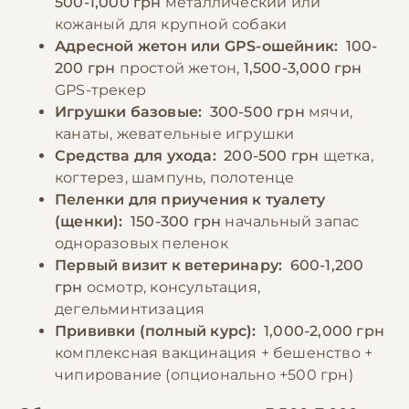
500-1,000 грн
металлический или
кожаный для крупной собаки
Адресной жетон или GPS-ошейник:
100-
200 грн
простой жетон,
1,500-3,000 грн
GPS-трекер
Игрушки базовые:
300-500 грн
мячи,
канаты, жевательные игрушки
Средства для ухода:
200-500 грн
щетка,
когтерез, шампунь, полотенце
Пеленки для приучения к туалету
(щенки):
150-300 грн
начальный запас
одноразовых пеленок
Первый визит к ветеринару:
600-1,200
грн
осмотр, консультация,
дегельминтизация
Прививки (полный курс):
1,000-2,000 грн
комплексная вакцинация + бешенство +
чипирование (опционально +500 грн)