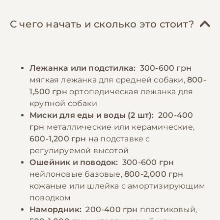
гречка), овощи и кисломолочные продукты.
содержании, но нуждаются в теплом и
Важно соблюдать режим кормления –
сухом месте для отдыха, защищенном от
С чего начать и сколько это стоит?
взрослых собак обычно кормят 2 раза в
сквозняков. Необходимо обеспечить
день, щенков – 3-4 раза. Порции следует
питомца игрушками для физической и
рассчитывать индивидуально, исходя из
умственной стимуляции. Важным аспектом
Лежанка или подстилка:
300-600 грн
размера и активности собаки, избегая как
является социализация и базовое обучение
мягкая лежанка для средней собаки,
800-
перекармливания, так и недокорма.
командам, которое поможет сформировать
1,500 грн
ортопедическая лежанка для
Необходимо обеспечить постоянный доступ
послушную и уравновешенную собаку.
крупной собаки
к свежей воде. Беспородным собакам также
Миски для еды и воды (2 шт):
200-400
можно давать витаминно-минеральные
грн
металлические или керамические,
−10% на зоотовары
🎁
добавки после консультации с
По промокоду E-PET
600-1,200 грн
на подставке с
ветеринаром.
регулируемой высотой
Ошейник и поводок:
300-600 грн
нейлоновые базовые,
800-2,000 грн
−10% на зоотовары
🎁
кожаные или шлейка с амортизирующим
По промокоду E-PET
поводком
Намордник:
200-400 грн
пластиковый,