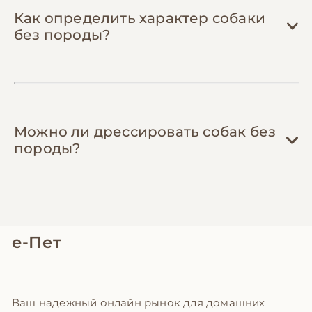
своевременная обработка от паразитов
Как определить характер собаки
защищает от опасных заболеваний.
без породы?
Можно ли дрессировать собак без
породы?
е-Пет
Ваш надежный онлайн рынок для домашних