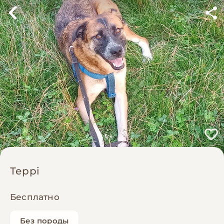
Террі
Бесплатно
Без породы