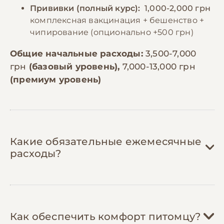
Прививки (полный курс):
1,000-2,000 грн
комплексная вакцинация + бешенство +
чипирование (опционально +500 грн)
Общие начальные расходы:
3,500-7,000
грн
(базовый уровень),
7,000-13,000 грн
(премиум уровень)
Какие обязательные ежемесячные
расходы?
Корм:
800-2,500 грн/мес
Как обеспечить комфорт питомцу?
Для маленькой собаки (до 10 кг) нужно