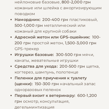
нейлоновые базовые,
800-2,000 грн
−10% на зоотовары
🎁
кожаные или шлейка с амортизирующим
По промокоду E-PET
поводком
Намордник:
200-400 грн
пластиковый,
500-1,000 грн
металлический или
кожаный для крупной собаки
Адресной жетон или GPS-ошейник:
100-
200 грн
простой жетон,
1,500-3,000 грн
GPS-трекер
Игрушки базовые:
300-500 грн
мячи,
канаты, жевательные игрушки
Средства для ухода:
200-500 грн
щетка,
когтерез, шампунь, полотенце
Пеленки для приучения к туалету
(щенки):
150-300 грн
начальный запас
одноразовых пеленок
Первый визит к ветеринару:
600-1,200
грн
осмотр, консультация,
дегельминтизация