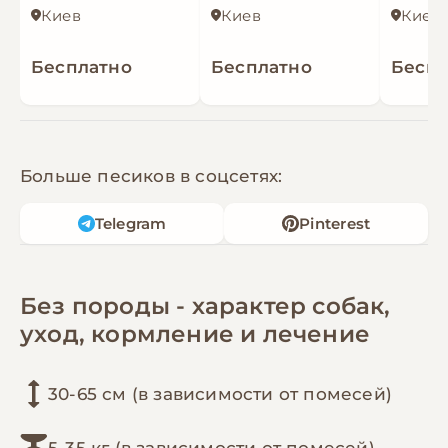
Киев
Киев
Киев
Бесплатно
Бесплатно
Беспл
Больше песиков в соцсетях:
Telegram
Pinterest
Без породы - характер собак,
уход, кормление и лечение
30-65 см (в зависимости от помесей)
5-35 кг (в зависимости от помесей)