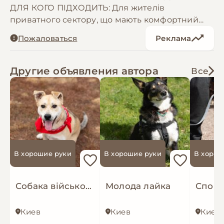
ДЛЯ КОГО ПІДХОДИТЬ: Для жителів
приватного сектору, що мають комфортний
вольєр. Готова бути не єдиною собакою в сім’ї.
Пожаловаться
Реклама
МЕДИЧНА КАРТА: Стерилізована, вакцинована,
обробки від паразитів виконані згідно графіку
Другие объявления автора
Все
В хорошие руки
В хорошие руки
В хорош
Собака військових з фронту Маруся
Молода лайка
Киев
Киев
Киев