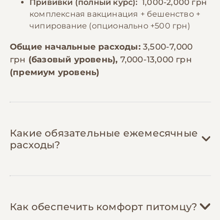
Прививки (полный курс):
1,000-2,000 грн
комплексная вакцинация + бешенство +
чипирование (опционально +500 грн)
Общие начальные расходы:
3,500-7,000
грн
(базовый уровень),
7,000-13,000 грн
(премиум уровень)
Какие обязательные ежемесячные
расходы?
Корм:
800-2,500 грн/мес
Как обеспечить комфорт питомцу?
Для маленькой собаки (до 10 кг) нужно