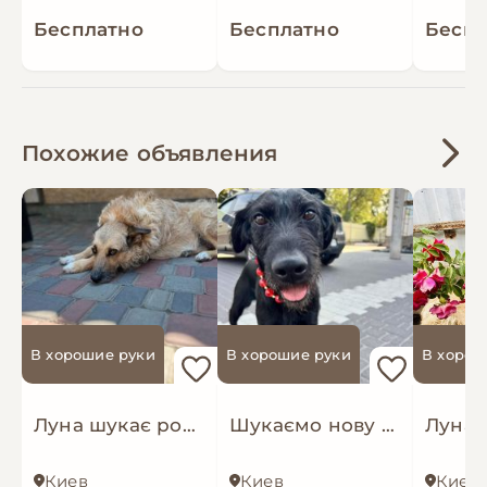
Бесплатно
Бесплатно
Беспл
Похожие объявления
В хорошие руки
В хорошие руки
В хорош
Луна шукає родину
Шукаємо нову родину покинутим собачкам
Киев
Киев
Киев