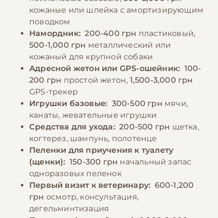
−10% на зоотовары
🎁
кожаные или шлейка с амортизирующим
По промокоду E-PET
поводком
Намордник:
200-400 грн
пластиковый,
500-1,000 грн
металлический или
кожаный для крупной собаки
Адресной жетон или GPS-ошейник:
100-
200 грн
простой жетон,
1,500-3,000 грн
GPS-трекер
Игрушки базовые:
300-500 грн
мячи,
канаты, жевательные игрушки
Средства для ухода:
200-500 грн
щетка,
когтерез, шампунь, полотенце
Пеленки для приучения к туалету
(щенки):
150-300 грн
начальный запас
одноразовых пеленок
Первый визит к ветеринару:
600-1,200
грн
осмотр, консультация,
дегельминтизация