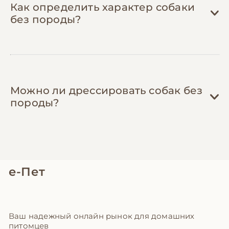
своевременная обработка от паразитов
Как определить характер собаки
защищает от опасных заболеваний.
без породы?
Можно ли дрессировать собак без
породы?
е-Пет
Ваш надежный онлайн рынок для домашних
питомцев