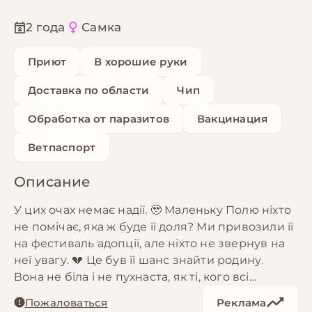
2 года
Самка
Приют
В хорошие руки
Доставка по области
Чип
Обработка от паразитов
Вакцинация
Ветпаспорт
Описание
У цих очах немає надії. 🥹 Маленьку Полю ніхто
не помічає, яка ж буде її доля? Ми привозили її
на фестиваль адопції, але ніхто не звернув на
неї увагу. 💔 Це був її шанс знайти родину.
Вона не біла і не пухнаста, як ті, кого всі
шукають — Вона звичайна собачка, беззахисна
Пожаловаться
Реклама
та вразлива. Хтось вивіз її в поле і залишив на