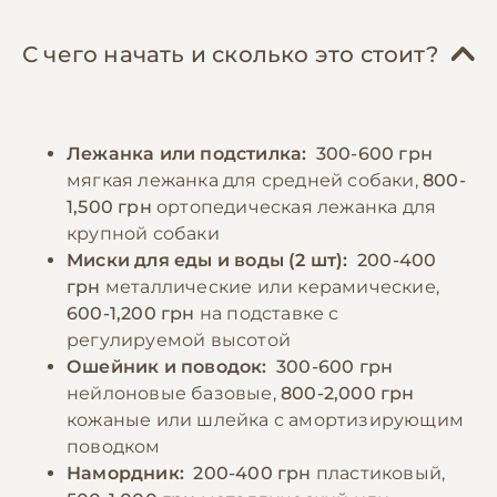
гречка), овощи и кисломолочные продукты.
содержании, но нуждаются в теплом и
Важно соблюдать режим кормления –
сухом месте для отдыха, защищенном от
С чего начать и сколько это стоит?
взрослых собак обычно кормят 2 раза в
сквозняков. Необходимо обеспечить
день, щенков – 3-4 раза. Порции следует
питомца игрушками для физической и
рассчитывать индивидуально, исходя из
умственной стимуляции. Важным аспектом
Лежанка или подстилка:
300-600 грн
размера и активности собаки, избегая как
является социализация и базовое обучение
мягкая лежанка для средней собаки,
800-
перекармливания, так и недокорма.
командам, которое поможет сформировать
1,500 грн
ортопедическая лежанка для
Необходимо обеспечить постоянный доступ
послушную и уравновешенную собаку.
крупной собаки
к свежей воде. Беспородным собакам также
Миски для еды и воды (2 шт):
200-400
можно давать витаминно-минеральные
грн
металлические или керамические,
−10% на зоотовары
🎁
добавки после консультации с
По промокоду E-PET
600-1,200 грн
на подставке с
ветеринаром.
регулируемой высотой
Ошейник и поводок:
300-600 грн
нейлоновые базовые,
800-2,000 грн
−10% на зоотовары
🎁
кожаные или шлейка с амортизирующим
По промокоду E-PET
поводком
Намордник:
200-400 грн
пластиковый,