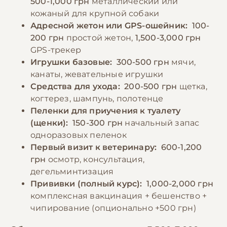
500-1,000 грн
металлический или
кожаный для крупной собаки
Адресной жетон или GPS-ошейник:
100-
200 грн
простой жетон,
1,500-3,000 грн
GPS-трекер
Игрушки базовые:
300-500 грн
мячи,
канаты, жевательные игрушки
Средства для ухода:
200-500 грн
щетка,
когтерез, шампунь, полотенце
Пеленки для приучения к туалету
(щенки):
150-300 грн
начальный запас
одноразовых пеленок
Первый визит к ветеринару:
600-1,200
грн
осмотр, консультация,
дегельминтизация
Прививки (полный курс):
1,000-2,000 грн
комплексная вакцинация + бешенство +
чипирование (опционально +500 грн)