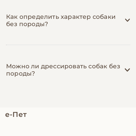
(3,000-8,000 грн), поддержание здорового
веса снижает нагрузку на суставы, а
своевременная обработка от паразитов
Как определить характер собаки
защищает от опасных заболеваний.
без породы?
Можно ли дрессировать собак без
породы?
е-Пет