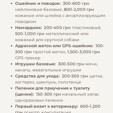
Ошейник и поводок:
300-600 грн
нейлоновые базовые,
800-2,000 грн
−10% на зоотовары
🎁
кожаные или шлейка с амортизирующим
По промокоду E-PET
поводком
Намордник:
200-400 грн
пластиковый,
500-1,000 грн
металлический или
кожаный для крупной собаки
Адресной жетон или GPS-ошейник:
100-
200 грн
простой жетон,
1,500-3,000 грн
GPS-трекер
Игрушки базовые:
300-500 грн
мячи,
канаты, жевательные игрушки
Средства для ухода:
200-500 грн
щетка,
когтерез, шампунь, полотенце
Пеленки для приучения к туалету
(щенки):
150-300 грн
начальный запас
одноразовых пеленок
Первый визит к ветеринару:
600-1,200
грн
осмотр, консультация,