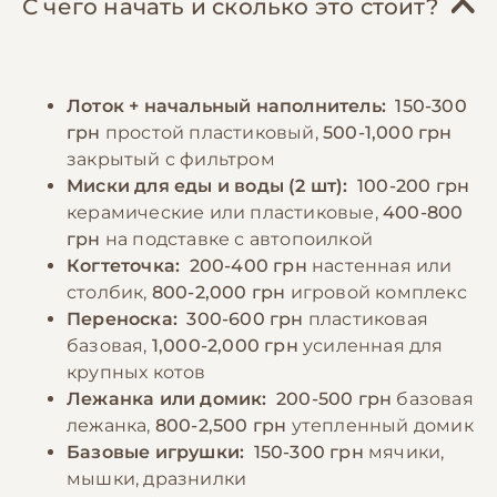
чистый лоток, который следует убирать
С чего начать и сколько это стоит?
индейка, кролик), которое можно
ежедневно. Важным аспектом ухода
дополнять субпродуктами, рыбой (1-2 раза в
является обеспечение достаточной
неделю) и небольшим количеством
физической активности – регулярные игры
Лоток + начальный наполнитель:
150-300
овощей. Важно не перекармливать питомца
помогают поддерживать кошку в хорошей
грн
простой пластиковый,
500-1,000 грн
и следить за его весом. Кормление
форме и предотвращают появление
закрытый с фильтром
взрослой кошки рекомендуется
поведенческих проблем.
Миски для еды и воды (2 шт):
100-200 грн
осуществлять 2-3 раза в день,
керамические или пластиковые,
400-800
придерживаясь установленного графика.
грн
на подставке с автопоилкой
−10% на зоотовары
🎁
Обязательно обеспечение постоянного
По промокоду E-PET
Когтеточка:
200-400 грн
настенная или
доступа к свежей чистой воде, которую
столбик,
800-2,000 грн
игровой комплекс
следует менять не реже двух раз в день.
Переноска:
300-600 грн
пластиковая
базовая,
1,000-2,000 грн
усиленная для
крупных котов
−10% на зоотовары
🎁
Лежанка или домик:
200-500 грн
базовая
По промокоду E-PET
лежанка,
800-2,500 грн
утепленный домик
Базовые игрушки:
150-300 грн
мячики,
мышки, дразнилки