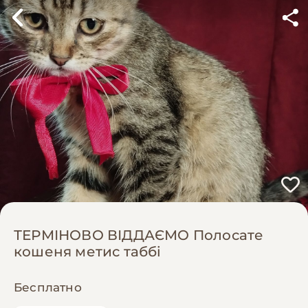
ТЕРМІНОВО ВІДДАЄМО Полосате
кошеня метис таббі
Бесплатно