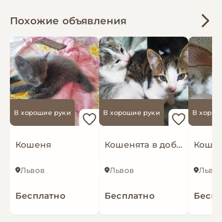
Похожие объявления
В хорошие руки
В хорошие руки
В хорош
Кошеня
Кошенята в добрі руки+подаруночок
Львов
Львов
Льво
Бесплатно
Бесплатно
Беспл