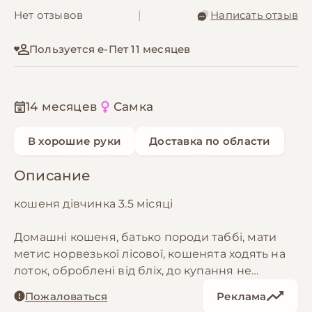
Нет отзывов
|
Написать отзыв
Пользуется е-Пет 11 месяцев
14 месяцев
Самка
В хорошие руки
Доставка по области
Описание
кошеня дівчинка 3.5 місяці
Домашні кошеня, батько породи таббі, мати
метис норвезької лісової, кошенята ходять на
лоток, оброблені від бліх, до купання не
привчали, їдять сухий, вологий корм, молочку,
Пожаловаться
Реклама
яйця, варене м'ясо