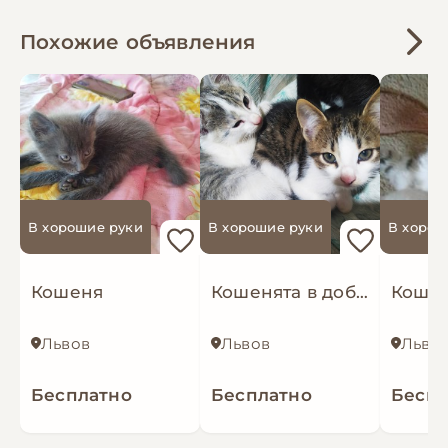
Похожие объявления
В хорошие руки
В хорошие руки
В хорош
Кошеня
Кошенята в добрі руки+подаруночок
Львов
Львов
Льво
Бесплатно
Бесплатно
Беспл