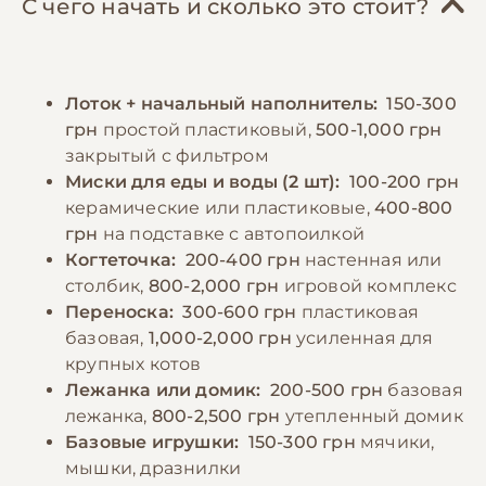
чистый лоток, который следует убирать
С чего начать и сколько это стоит?
индейка, кролик), которое можно
ежедневно. Важным аспектом ухода
дополнять субпродуктами, рыбой (1-2 раза в
является обеспечение достаточной
неделю) и небольшим количеством
физической активности – регулярные игры
Лоток + начальный наполнитель:
150-300
овощей. Важно не перекармливать питомца
помогают поддерживать кошку в хорошей
грн
простой пластиковый,
500-1,000 грн
и следить за его весом. Кормление
форме и предотвращают появление
закрытый с фильтром
взрослой кошки рекомендуется
поведенческих проблем.
Миски для еды и воды (2 шт):
100-200 грн
осуществлять 2-3 раза в день,
керамические или пластиковые,
400-800
придерживаясь установленного графика.
грн
на подставке с автопоилкой
−10% на зоотовары
🎁
Обязательно обеспечение постоянного
По промокоду E-PET
Когтеточка:
200-400 грн
настенная или
доступа к свежей чистой воде, которую
столбик,
800-2,000 грн
игровой комплекс
следует менять не реже двух раз в день.
Переноска:
300-600 грн
пластиковая
базовая,
1,000-2,000 грн
усиленная для
крупных котов
−10% на зоотовары
🎁
Лежанка или домик:
200-500 грн
базовая
По промокоду E-PET
лежанка,
800-2,500 грн
утепленный домик
Базовые игрушки:
150-300 грн
мячики,
мышки, дразнилки