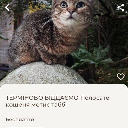
ТЕРМІНОВО ВІДДАЄМО Полосате
кошеня метис таббі
Бесплатно