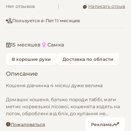
Нет отзывов
|
Написать отзыв
Пользуется е-Пет 11 месяцев
15 месяцев
Самка
В хорошие руки
Доставка по области
Описание
Кошеня дівчинка 4 місяці дуже велика
Домашні кошеня, батько породи таббі, мати
метис норвезької лісової, кошенята ходять на
лоток, оброблені від бліх, до купання не
привчали, їдять сухий, вологий корм, молочку,
Пожаловаться
Реклама
яйця, варене м'ясо