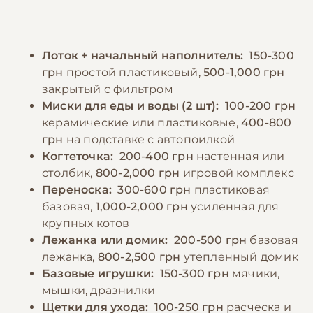
индейка, кролик), которое можно
ежедневно. Важным аспектом ухода
дополнять субпродуктами, рыбой (1-2 раза в
является обеспечение достаточной
неделю) и небольшим количеством
физической активности – регулярные игры
Лоток + начальный наполнитель:
150-300
овощей. Важно не перекармливать питомца
помогают поддерживать кошку в хорошей
грн
простой пластиковый,
500-1,000 грн
и следить за его весом. Кормление
форме и предотвращают появление
закрытый с фильтром
взрослой кошки рекомендуется
поведенческих проблем.
Миски для еды и воды (2 шт):
100-200 грн
осуществлять 2-3 раза в день,
керамические или пластиковые,
400-800
придерживаясь установленного графика.
грн
на подставке с автопоилкой
−10% на зоотовары
🎁
Обязательно обеспечение постоянного
По промокоду E-PET
Когтеточка:
200-400 грн
настенная или
доступа к свежей чистой воде, которую
столбик,
800-2,000 грн
игровой комплекс
следует менять не реже двух раз в день.
Переноска:
300-600 грн
пластиковая
базовая,
1,000-2,000 грн
усиленная для
крупных котов
−10% на зоотовары
🎁
Лежанка или домик:
200-500 грн
базовая
По промокоду E-PET
лежанка,
800-2,500 грн
утепленный домик
Базовые игрушки:
150-300 грн
мячики,
мышки, дразнилки
Щетки для ухода:
100-250 грн
расческа и