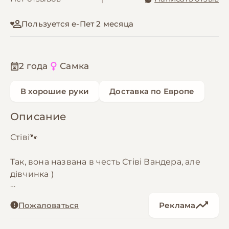
Пользуется е-Пет 2 месяца
2 года
Самка
В хорошие руки
Доставка по Европе
Описание
Стіві🐾
Так, вона названа в честь Стіві Вандера, але
дівчинка )
Співати звичайно так вона не вміє, але має
Пожаловаться
Реклама
безліч інших талантів, -вставати на задні лапки
і обіймати, спати в ліжечку і мурчати голосно,