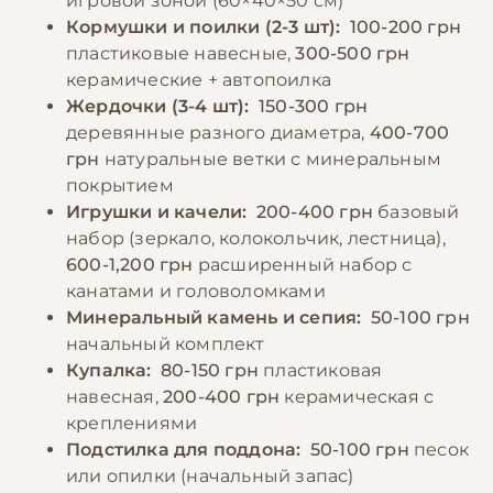
игровой зоной (60×40×50 см)
давать папугам авокадо, шоколад, кофе,
освежителей воздуха и тефлоновой посуды
Кормушки и поилки (2-3 шт):
100-200 грн
алкоголь, соленые и жареные продукты. В
рядом с птицей.
пластиковые навесные,
300-500 грн
период линьки или размножения можно
керамические + автопоилка
добавлять в рацион вареное яйцо или
Жердочки (3-4 шт):
150-300 грн
−10% на зоотовары
🎁
специальные витаминные добавки.
По промокоду E-PET
деревянные разного диаметра,
400-700
грн
натуральные ветки с минеральным
покрытием
−10% на зоотовары
🎁
Игрушки и качели:
200-400 грн
базовый
По промокоду E-PET
набор (зеркало, колокольчик, лестница),
600-1,200 грн
расширенный набор с
канатами и головоломками
Минеральный камень и сепия:
50-100 грн
начальный комплект
Купалка:
80-150 грн
пластиковая
навесная,
200-400 грн
керамическая с
креплениями
Подстилка для поддона:
50-100 грн
песок
или опилки (начальный запас)