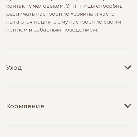
контакт с человеком. Эти птицы способны
различать настроение хозяина и часто
пытаются поднять ему настроение своим
пением и забавным поведением.
Уход
Уход за хвилястым папугой требует
создания комфортной и безопасной среды
Кормление
обитания. Клетка должна быть достаточно
просторной (минимум 40x40x40 см для
одной птицы), с множеством жердочек
Правильное питание хвилястого папуги
разного диаметра для правильного