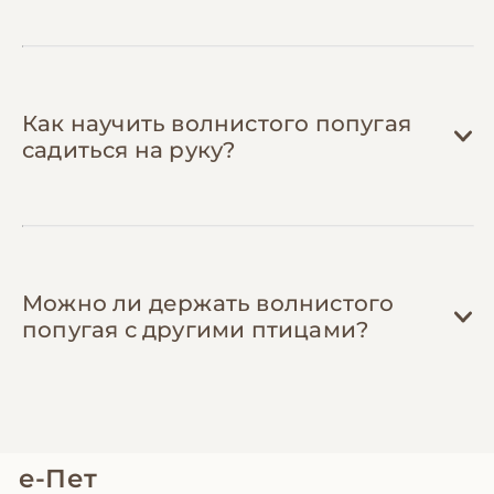
попугаев
— в группах Telegram и Facebook
делятся рецептами домашних кормовых
смесей (экономия до 40%), промокодами
на товары и контактами недорогих
орнитологов. Опытные владельцы
Как научить волнистого попугая
подскажут, на чем можно сэкономить без
садиться на руку?
вреда для птицы.
Можно ли держать волнистого
попугая с другими птицами?
е-Пет