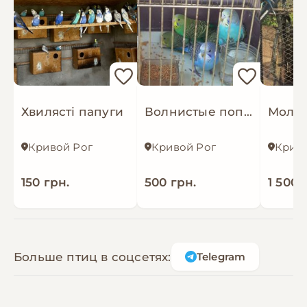
Хвилясті папуги
Волнистые попугаи
Кривой Рог
Кривой Рог
Криво
150 грн.
500 грн.
1 500 
Больше птиц в соцсетях:
Telegram