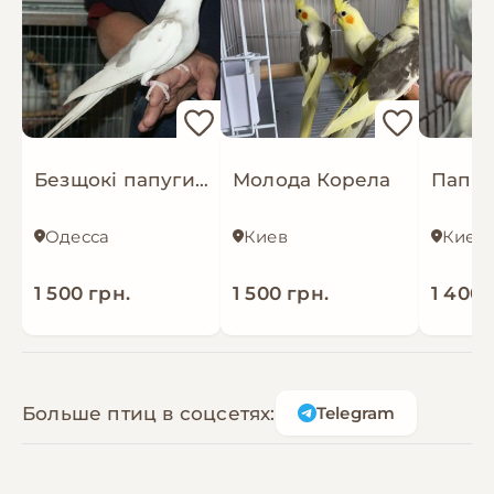
Безщокі папуги корела, самки та самці
Молода Корела
Одесса
Киев
Киев
1 500 грн.
1 500 грн.
1 400 
Больше птиц в соцсетях:
Telegram