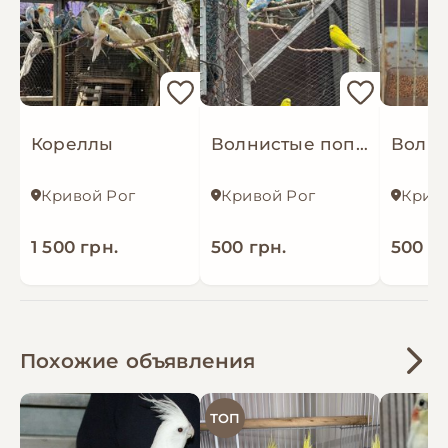
Кореллы
Волнистые попугаи
Кривой Рог
Кривой Рог
Криво
1 500 грн.
500 грн.
500 гр
Похожие объявления
ТОП