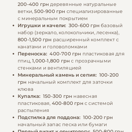
здоровья клюва и костей. Категорически
200-400 грн
деревянные натуральные
запрещено кормить птиц авокадо,
ветки,
500-900 грн
специализированные
шоколадом, кофе и солеными продуктами.
с минеральным покрытием
Игрушки и качели:
300-600 грн
базовый
набор (зеркало, колокольчики, лесенка),
−10% на зоотовары
🎁
800-1,500 грн
расширенный комплект с
По промокоду E-PET
канатами и головоломками
Переноска:
400-700 грн
пластиковая для
птиц,
1,000-1,800 грн
с прозрачными
стенками и вентиляцией
Минеральный камень и сепия:
100-200
грн
начальный комплект для заточки
клюва
Купалка:
150-300 грн
навесная
пластиковая,
400-800 грн
с системой
распыления
Подстилка для поддона:
100-200 грн
начальный запас песка или бумаги
Первый визит к орнитологу:
500-800 грн