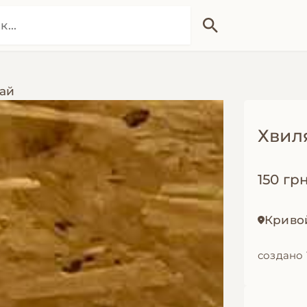
ай
Хвиля
150 грн
Криво
создано 