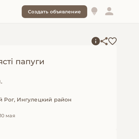
Создать объявление
сті папуги
.
й Рог, Ингулецкий район
10 мая