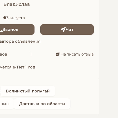
Владислав
3 августа
Звонок
Чат
 автора объявления
ывов
|
Написать отзыв
уется е-Пет 1 год
:
Волнистый попугай
мник
Доставка по области