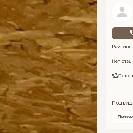
Рейтинг
Нет отз
Польз
Подвид
Пито