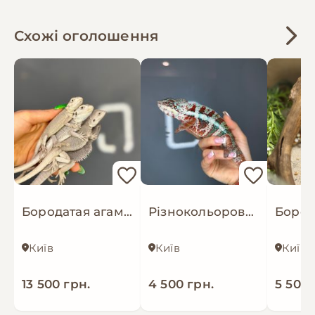
Схожі оголошення
Бородатая агама - белые морфы окрасы
Різнокольоровий хамелеон - ящірка пантеровий хамелеон - самці
Київ
Київ
Київ
13 500 грн.
4 500 грн.
5 500 