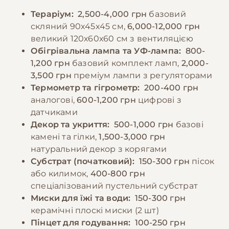
часником та ревенем, які можуть бути
догляд за кігтями.
Тераріум:
2,500-4,000 грн
базовий
токсичними. Їжу слід подрібнювати до
скляний 90х45х45 см,
6,000-12,000 грн
розміру, що не перевищує відстань між
−10% на зоотовари
🎁
великий 120х60х60 см з вентиляцією
очима тварини. Дорослих особин годують 1-
За промокодом E-PET
Обігрівальна лампа та УФ-лампа:
800-
2 рази на день, молодих - 2-3 рази.
1,200 грн
базовий комплект ламп,
2,000-
3,500 грн
преміум лампи з регуляторами
−10% на зоотовари
Термометр та гігрометр:
200-400 грн
🎁
За промокодом E-PET
аналогові,
600-1,200 грн
цифрові з
датчиками
Декор та укриття:
500-1,000 грн
базові
камені та гілки,
1,500-3,000 грн
натуральний декор з корягами
Субстрат (початковий):
150-300 грн
пісок
або килимок,
400-800 грн
спеціалізований пустельний субстрат
Миски для їжі та води:
150-300 грн
керамічні плоскі миски (2 шт)
Пінцет для годування:
100-250 грн