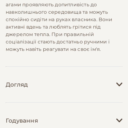
агами проявляють допитливість до
навколишнього середовища та можуть
спокійно сидіти на руках власника. Вони
активні вдень та люблять грітися під
джерелом тепла. При правильній
соціалізації стають достатньо ручними і
можуть навіть реагувати на своє ім'я.
Догляд
Догляд за бородатою агамою вимагає
створення відповідного тераріуму з
Годування
правильним температурним режимом та