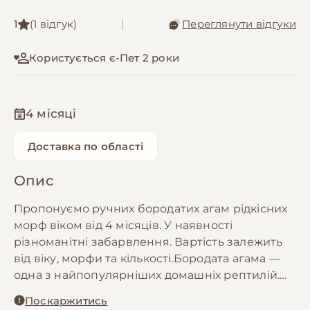
1
(1 відгук)
|
Переглянути відгуки
Користується є-Пет 2 роки
4 місяці
Доставка по області
Опис
Пропонуємо ручних бородатих агам рідкісних
морф віком від 4 місяців. У наявності
різноманітні забарвлення. Вартість залежить
від віку, морфи та кількості.Бородата агама —
одна з найпопулярніших домашніх рептилій.
Вона має спокійний характер, легко звикає до
Поскаржитись
людини, із задоволенням сидить на руках і не