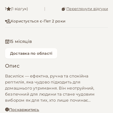
1
(1 відгук)
|
Переглянути відгуки
Користується є-Пет 2 роки
15 місяців
Доставка по області
Опис
Василіск — ефектна, ручна та спокійна
рептилія, яка чудово підходить для
домашнього утримання. Він неотруйний,
безпечний для людини та стане чудовим
вибором як для тих, хто лише починає
знайомство з рептиліями, так і для досвідчених
Поскаржитись
тераріумістів.