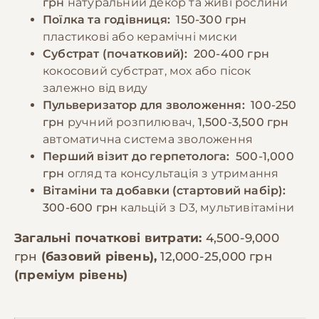
грн
натуральний декор та живі рослини
Поїлка та годівниця:
150-300 грн
пластикові або керамічні миски
Субстрат (початковий):
200-400 грн
кокосовий субстрат, мох або пісок
залежно від виду
Пульверизатор для зволоження:
100-250
грн
ручний розпилювач,
1,500-3,500 грн
автоматична система зволоження
Перший візит до герпетолога:
500-1,000
грн
огляд та консультація з утримання
Вітаміни та добавки (стартовий набір):
300-600 грн
кальцій з D3, мультивітаміни
Загальні початкові витрати:
4,500-9,000
грн
(базовий рівень),
12,000-25,000 грн
(преміум рівень)