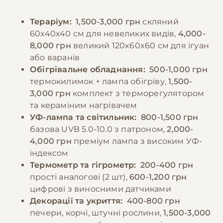
неглибокій мисці, яку потрібно щодня
та додавати вітамінні добавки згідно з
міняти. При линьці особливу увагу слід
Тераріум:
1,500-3,000 грн
скляний
рекомендаціями ветеринара. Частота
приділяти вологості повітря та наявності
60x40x40 см для невеликих видів,
4,000-
годування залежить від віку ящірки - молоді
шорстких поверхонь для допомоги у
8,000 грн
великий 120x60x60 см для ігуан
особини потребують щоденного годування,
скиданні старої шкіри.
або варанів
дорослим достатньо 2-3 рази на тиждень.
Обігрівальне обладнання:
500-1,000 грн
Важливо спостерігати за апетитом тварини,
термокилимок + лампа обігріву,
1,500-
−10% на зоотовари
🎁
оскільки його зміни можуть свідчити про
За промокодом E-PET
3,000 грн
комплект з терморегулятором
проблеми зі здоров'ям.
та кераміним нагрівачем
УФ-лампа та світильник:
800-1,500 грн
базова UVB 5.0-10.0 з патроном,
2,000-
−10% на зоотовари
🎁
4,000 грн
преміум лампа з високим УФ-
За промокодом E-PET
індексом
Термометр та гігрометр:
200-400 грн
прості аналогові (2 шт),
600-1,200 грн
цифрові з виносними датчиками
Декорації та укриття:
400-800 грн
печери, корчі, штучні рослини,
1,500-3,000