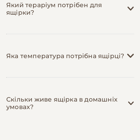
автоматичного вмикання/вимикання
Який тераріум потрібен для
світла (150-250 грн) та термостати для
ящірки?
регулювання обігріву. Це зменшить
рахунки за електроенергію на 20-30%.
Яка температура потрібна ящірці?
Скільки живе ящірка в домашніх
умовах?